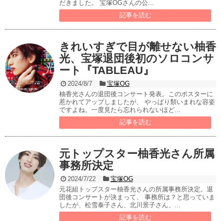
だきました。 宝塚OGさんの公...
記事を読む
きれいすぎで目が離せない柚香
光、宝塚退団後初のソロコンサ
ート『TABLEAU』
2024/8/7
宝塚OG
柚香光さんの退団後コンサート発表。このポスターに
惹かれてアップしましたが、 やっぱり類いまれな容姿
ですよね。一度見たら忘れられないほど...
記事を読む
元トップスター柚香光さん所属
事務所決定
2024/7/22
宝塚OG
元花組トップスター柚香光さんの所属事務所決定。退
団後コンサートが決まって、 事務所は？と思っていま
したが、松雪泰子さん、北川景子さん、...
記事を読む