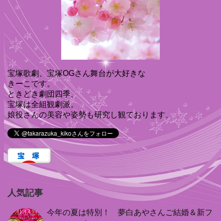
宝塚歌劇、宝塚OGさん舞台が大好きな
きーこです。
ときどき劇団四季。
宝塚は全組観劇派。
娘役さんの美容や姿勢も研究し観ております。
人気記事
今年の夏は特別！ 夢白あやさんご結婚＆新フ