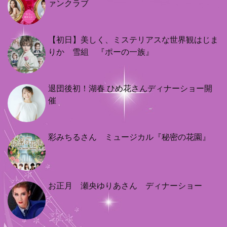
ァンクラブ
【初日】美しく、ミステリアスな世界観はじま
りか 雪組 『ポーの一族』
退団後初！湖春 ひめ花さんディナーショー開
催
彩みちるさん ミュージカル『秘密の花園』
お正月 瀬央ゆりあさん ディナーショー