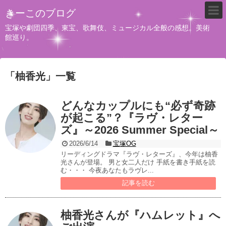
きーこのブログ
宝塚や劇団四季、東宝、歌舞伎、ミュージカル全般の感想。美術
館巡り。
「
柚香光
」
一覧
どんなカップルにも“必ず奇跡
が起こる”？『ラヴ・レター
ズ』～2026 Summer Special～
2026/6/14
宝塚OG
リーディングドラマ『ラヴ・レターズ』、今年は柚香
光さんが登場。 男と女二人だけ 手紙を書き手紙を読
む・・・ 今夜あなたもラヴレ...
記事を読む
柚香光さんが『ハムレット』へ