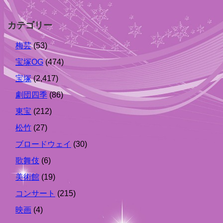
カテゴリー
梅芸
(53)
宝塚OG
(474)
宝塚
(2,417)
劇団四季
(86)
東宝
(212)
松竹
(27)
ブロードウェイ
(30)
歌舞伎
(6)
美術館
(19)
コンサート
(215)
映画
(4)