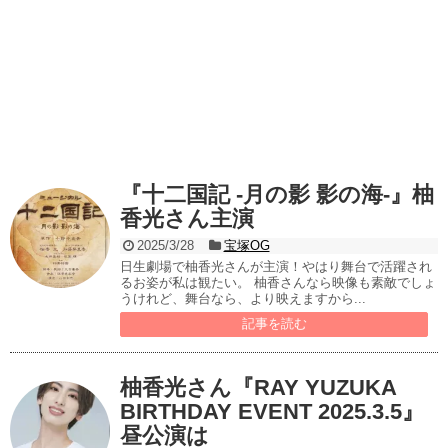
『十二国記 -月の影 影の海-』柚
香光さん主演
2025/3/28
宝塚OG
日生劇場で柚香光さんが主演！やはり舞台で活躍され
るお姿が私は観たい。 柚香さんなら映像も素敵でしょ
うけれど、舞台なら、より映えますから...
記事を読む
柚香光さん『RAY YUZUKA
BIRTHDAY EVENT 2025.3.5』
昼公演は