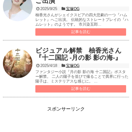
ご出演
2025/9/25
宝塚OG
柚香光さんがシェイクスピアの四大悲劇の一つ『ハム
レット』へご出演。 伝統的なストレートプレイの『ハ
ムレット』のようです。 市川染五郎...
記事を読む
ビジュアル解禁 柚香光さん
『十二国記 -月の影 影の海-』
2025/4/18
宝塚OG
ファンタジー小説『月の影 影の海 十二国記』ポスタ
ー解禁。 二人の陽子を並びで撮ることで異界に行った
陽子は、ミステリアスな感じに。 ...
記事を読む
スポンサーリンク