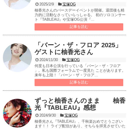
2025/2/9
宝塚OG
柚香光さんのバースデーイベントが開催。退団後も精
力的に活動なさっていらっしゃる。 初のソロコンサー
ト『TABLEAU』や宝塚OG公演『...
記事を読む
「バーン・ザ・フロア 2025」
ゲストに柚香光さん
2024/11/30
宝塚OG
何度も日本公演を行っている「バーン・ザ・フロア
」。私も国際フォーラムで一度見た ことがあります。
来年も上陸！「バーン・ザ・フロア...
記事を読む
ずっと柚香さんのまま 柚香
光『TABLEAU』感想
2024/9/30
宝塚OG
柚香光さん『TABLEAU』、千秋楽おめでとうござい
ます！！ ライブ配信があり、そちらを拝見させていた