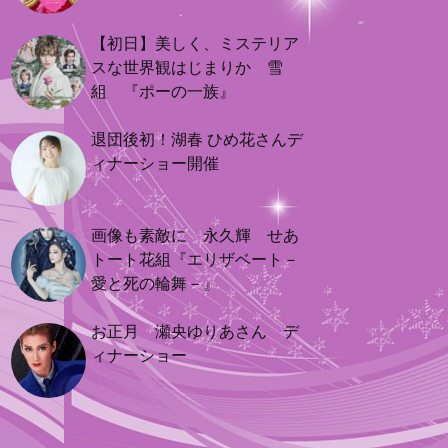
【初日】美しく、ミステリア
スな世界観はじまりか 雪
組 『ポーの一族』
退団後初！湖春 ひめ花さんデ
ィナーショー開催
画像も素敵に 永久輝 せあ
トート花組『エリザベート－
愛と死の輪舞－』
お正月 瀬央ゆりあさん デ
ィナーショー