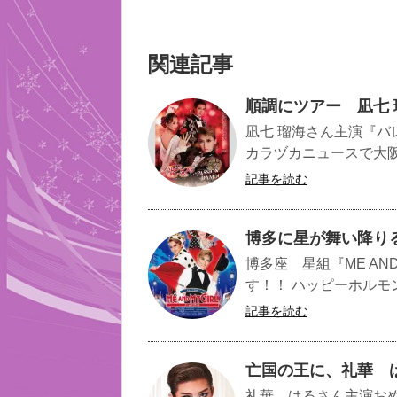
関連記事
順調にツアー 凪七
凪七 瑠海さん主演『バ
カラヅカニュースで大阪
記事を読む
博多に星が舞い降りる 
博多座 星組『ME AN
す！！ ハッピーホルモン
記事を読む
亡国の王に、礼華 
礼華 はるさん主演おめ