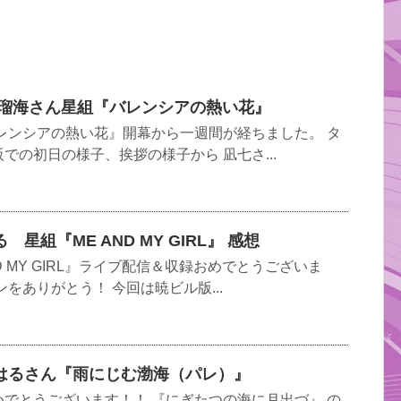
 瑠海さん星組『バレンシアの熱い花』
レンシアの熱い花』開幕から一週間が経ちました。 タ
での初日の様子、挨拶の様子から 凪七さ...
星組『ME AND MY GIRL』 感想
D MY GIRL』ライブ配信＆収録おめでとうございま
をありがとう！ 今回は暁ビル版...
はるさん『雨にじむ渤海（パレ）』
でとうございます！！ 『にぎたつの海に月出づ』 の