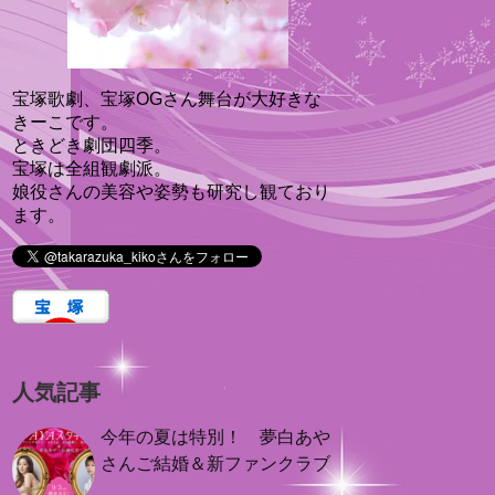
宝塚歌劇、宝塚OGさん舞台が大好きな
きーこです。
ときどき劇団四季。
宝塚は全組観劇派。
娘役さんの美容や姿勢も研究し観ており
ます。
人気記事
今年の夏は特別！ 夢白あや
さんご結婚＆新ファンクラブ