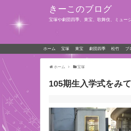
きーこのブログ
宝塚や劇団四季、東宝、歌舞伎、ミュー
ホーム
宝塚
東宝
劇団四季
松竹
ブ
ホーム
宝塚
105期生入学式をみ