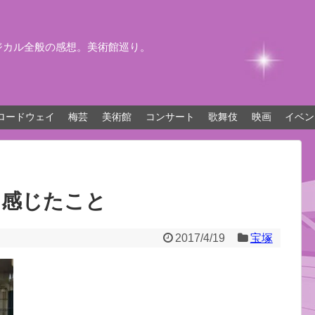
ジカル全般の感想。美術館巡り。
ロードウェイ
梅芸
美術館
コンサート
歌舞伎
映画
イベン
て感じたこと
2017/4/19
宝塚