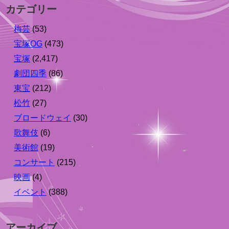
カテゴリー
梅芸
(53)
宝塚OG
(473)
宝塚
(2,417)
劇団四季
(86)
東宝
(212)
松竹
(27)
ブロードウェイ
(30)
歌舞伎
(6)
美術館
(19)
コンサート
(215)
映画
(4)
イベント
(388)
アーカイブ