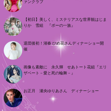
ァンクラブ
【初日】美しく、ミステリアスな世界観はじま
りか 雪組 『ポーの一族』
退団後初！湖春 ひめ花さんディナーショー開
催
画像も素敵に 永久輝 せあトート花組『エリ
ザベート－愛と死の輪舞－』
お正月 瀬央ゆりあさん ディナーショー