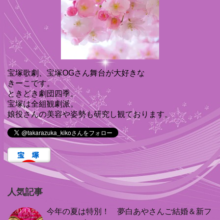
宝塚歌劇、宝塚OGさん舞台が大好きな
きーこです。
ときどき劇団四季。
宝塚は全組観劇派。
娘役さんの美容や姿勢も研究し観ております。
人気記事
今年の夏は特別！ 夢白あやさんご結婚＆新フ