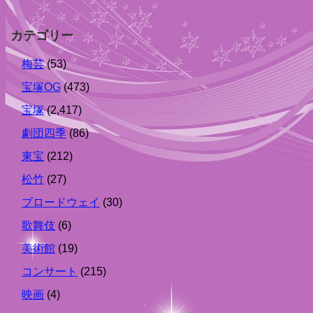
カテゴリー
梅芸
(53)
宝塚OG
(473)
宝塚
(2,417)
劇団四季
(86)
東宝
(212)
松竹
(27)
ブロードウェイ
(30)
歌舞伎
(6)
美術館
(19)
コンサート
(215)
映画
(4)