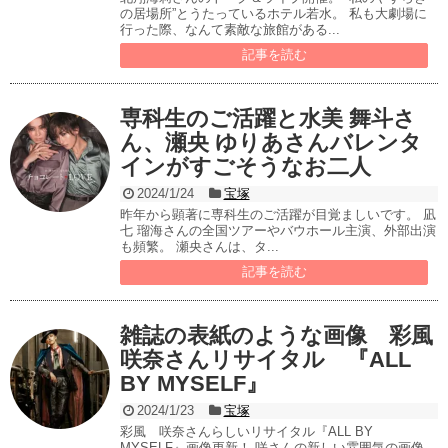
の居場所”とうたっているホテル若水。 私も大劇場に
行った際、なんて素敵な旅館がある...
記事を読む
専科生のご活躍と水美 舞斗さ
ん、瀬央 ゆりあさんバレンタ
インがすごそうなお二人
2024/1/24
宝塚
昨年から顕著に専科生のご活躍が目覚ましいです。 凪
七 瑠海さんの全国ツアーやバウホール主演、外部出演
も頻繁。 瀬央さんは、タ...
記事を読む
雑誌の表紙のような画像 彩風
咲奈さんリサイタル 『ALL
BY MYSELF』
2024/1/23
宝塚
彩風 咲奈さんらしいリサイタル『ALL BY
MYSELF』画像更新！ 咲さんの新しい雰囲気の画像。