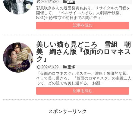
2024/1/30
宝塚
彩風咲奈さんの退団発表もあり、リサイタルの日程を
開催して、 「ベルサイユのばら」大劇場千秋楽、
8/31(土)が東京の初日までの間にディ...
記事を読む
美しい猫も見どころ 雪組 朝
美 絢さん版『仮面のロマネス
ク』
2024/1/29
宝塚
『仮面のロマネスク』ポスター、濃厚！象徴的な紫。
そして美し過ぎる。 『仮面のロマネスク』の主役二人
って、どの組でも美し過ぎる。 お顔...
記事を読む
スポンサーリンク