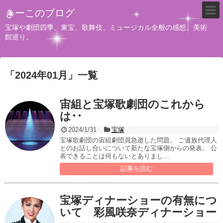
きーこのブログ
宝塚や劇団四季、東宝、歌舞伎、ミュージカル全般の感想。美術
館巡り。
「
2024年01月
」
一覧
宙組と宝塚歌劇団のこれから
は･･
2024/1/31
宝塚
宝塚歌劇団の宙組劇団員急逝した問題。 ご遺族代理人
とのお話し合いについて新たな宝塚側からの発表。 公
表できることは何もないとありまし...
記事を読む
宝塚ディナーショーの有無につ
いて 彩風咲奈ディナーショー