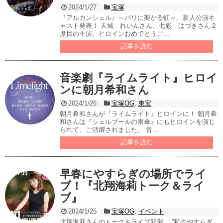
2024/1/27
宝塚
『アルカンシェル』～パリに架かる虹～、新人公演キ
ャスト発表！ 天城 れいんさん、七彩 はづきさん２
度目の主演、ヒロインおめでとうご...
記事を読む
音楽劇『ライムライト』ヒロイ
ンに朝月希和さん
2024/1/26
宝塚OG
,
東宝
朝月希和さんが『ライムライト』ヒロインに！ 朝月希
和さんは『シェルブールの雨傘』にもヒロインを演じ
られて、ご活躍されました。 音...
記事を読む
早春にやすらぎの場所でライ
ブ！『北翔海莉トーク＆ライ
ブ』
2024/1/25
宝塚OG
,
イベント
北翔海莉さんのトーク＆ライブ開催。 ”私のやすらぎ