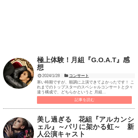
極上体験！月組『G.O.A.T』感
想
2024/1/28
コンサート
寒い時期ですが、順調に上演できてよかったです！ こ
れまでのトップスターのスペシャルコンサートと少々
違う構成で、どちらかというと 月組...
記事を読む
美し過ぎる 花組『アルカンシ
ェル』～パリに架かる虹～ 新
人公演キャスト