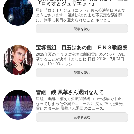
『ロミオとジュリエット』
星組『ロミオとジュリエット』東京公演初日おめで
とうございます！ 観劇がまだまだ不安定な演劇界
に、無事に初日を迎えられたこと ホッとし...
記事を読む
宝塚雪組 目玉はあの曲 ＦＮＳ歌謡祭
2019年夏のＦＮＳに宝塚歌劇団雪組のメンバーが出
演することが決まりましたね 日程 2019年 7月24日
（水）19：00～ フジ...
記事を読む
雪組 綾 凰華さん退団なんて
星組、宙組の相次ぐ公演関係者コロナ感染で中止に
なってしまった公演のニュースに 沈んでいた矢先、
雪組スター綾 凰華さん退団のニュース...
記事を読む