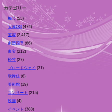
カテゴリー
梅芸
(53)
宝塚OG
(474)
宝塚
(2,417)
劇団四季
(86)
東宝
(212)
松竹
(27)
ブロードウェイ
(31)
歌舞伎
(6)
美術館
(19)
コンサート
(215)
映画
(4)
イベント
(388)