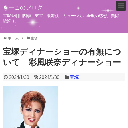
きーこのブログ
宝塚や劇団四季、東宝、歌舞伎、ミュージカル全般の感想。美術
館巡り。
ホーム
宝塚
宝塚ディナーショーの有無につ
いて 彩風咲奈ディナーショー
2024/1/30
2024/1/30
宝塚