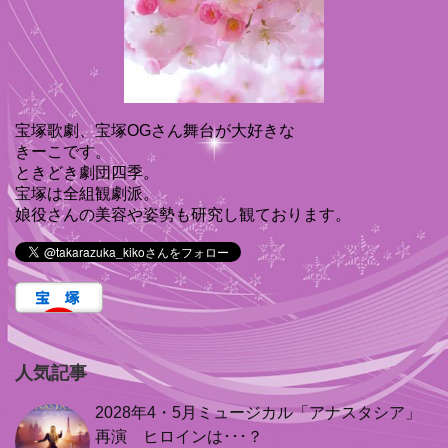
宝塚歌劇、宝塚OGさん舞台が大好きな
きーこです。
ときどき劇団四季。
宝塚は全組観劇派。
娘役さんの美容や姿勢も研究し観ております。
人気記事
2028年4・5月ミュージカル「アナスタシア」
再演 ヒロインは･･･？