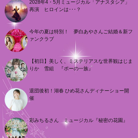
2028年4・5月ミュージカル「アナスタシア」
再演 ヒロインは･･･？
今年の夏は特別！ 夢白あやさんご結婚＆新フ
ァンクラブ
【初日】美しく、ミステリアスな世界観はじま
りか 雪組 『ポーの一族』
退団後初！湖春 ひめ花さんディナーショー開
催
彩みちるさん ミュージカル『秘密の花園』