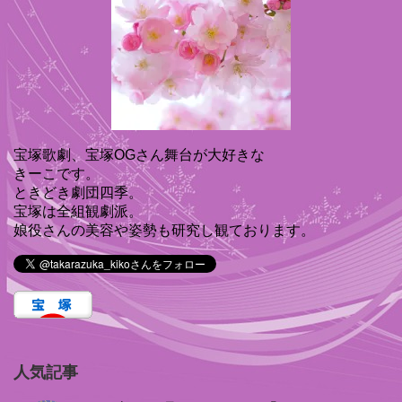
宝塚歌劇、宝塚OGさん舞台が大好きな
きーこです。
ときどき劇団四季。
宝塚は全組観劇派。
娘役さんの美容や姿勢も研究し観ております。
人気記事