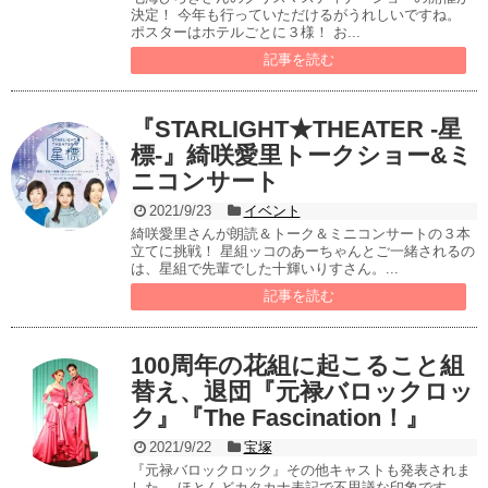
決定！ 今年も行っていただけるがうれしいですね。
ポスターはホテルごとに３様！ お...
記事を読む
『STARLIGHT★THEATER -星
標-』綺咲愛里トークショー&ミ
ニコンサート
2021/9/23
イベント
綺咲愛里さんが朗読＆トーク＆ミニコンサートの３本
立てに挑戦！ 星組ッコのあーちゃんとご一緒されるの
は、星組で先輩でした十輝いりすさん。...
記事を読む
100周年の花組に起こること組
替え、退団『元禄バロックロッ
ク』『The Fascination！』
2021/9/22
宝塚
『元禄バロックロック』その他キャストも発表されま
した。 ほとんどカタカナ表記で不思議な印象です。