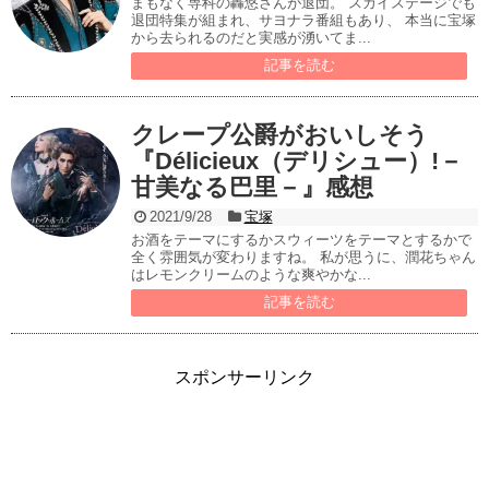
まもなく専科の轟悠さんが退団。 スカイステージでも
退団特集が組まれ、サヨナラ番組もあり、 本当に宝塚
から去られるのだと実感が湧いてま...
記事を読む
クレープ公爵がおいしそう
『Délicieux（デリシュー）!－
甘美なる巴里－』感想
2021/9/28
宝塚
お酒をテーマにするかスウィーツをテーマとするかで
全く雰囲気が変わりますね。 私が思うに、潤花ちゃん
はレモンクリームのような爽やかな...
記事を読む
スポンサーリンク