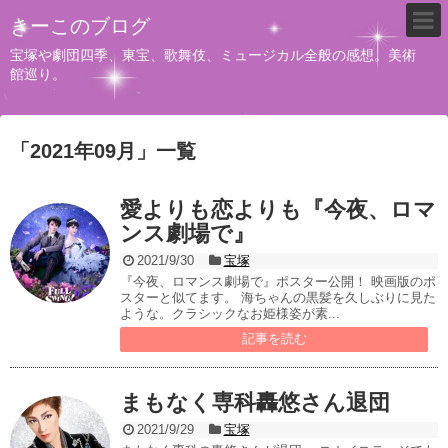
きーこのブログ
宝塚や劇団四季、東宝、歌舞伎、ミュージカル全般の感想。美術
館巡り。
「
2021年09月
」
一覧
愛よりも恋よりも『今夜、ロマ
ンス劇場で』
2021/9/30
宝塚
『今夜、ロマンス劇場で』ポスター公開！ 映画版のポ
スターと似てます。 海ちゃんの黒髪を久しぶりに見た
ような。クラシックなお姫様姿が素...
記事を読む
まもなく専科轟悠さん退団
2021/9/29
宝塚