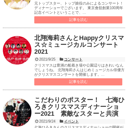
元トップスター、トップ娘役のみによるコンサート！
ディナーショーでございます。 東京會舘創業100周年
記念イベントということで、...
記事を読む
北翔海莉さんとHappyクリスマ
ス☆ミュージカルコンサート
2021
2021/9/25
コンサート
クリスマスは豊洲の船着き場や公園辺りはきれいなん
でしょうね。 北翔海莉さんはじめミュージカル俳優方
がクリスマスコンサートを開催します。...
記事を読む
こだわりのポスター！ 七海ひ
ろきクリスマスディナーショ
ー2021 素敵なスターと共演
2021/9/24
イベント
七海ひろきさんのクリスマスディナーショーの開催が