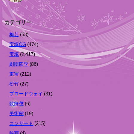
カテゴリー
梅芸
(53)
宝塚OG
(474)
宝塚
(2,417)
劇団四季
(86)
東宝
(212)
松竹
(27)
ブロードウェイ
(31)
歌舞伎
(6)
美術館
(19)
コンサート
(215)
映画
(4)