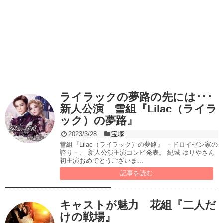
ライラックの夢路の先には･･･
新人公演 雪組『Lilac（ライラ
ック）の夢路』
2023/3/28
宝塚
雪組『Lilac（ライラック）の夢路』 －ドロイゼン家の
誇り－、 新人公演主演コンビ発表。 紀城 ゆりやさん
初主演おめでとうございま...
記事を読む
キャストが魅力 花組『二人だ
けの戦場』