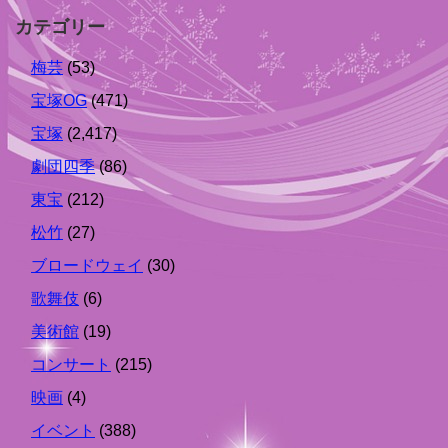
カテゴリー
梅芸
(53)
宝塚OG
(471)
宝塚
(2,417)
劇団四季
(86)
東宝
(212)
松竹
(27)
ブロードウェイ
(30)
歌舞伎
(6)
美術館
(19)
コンサート
(215)
映画
(4)
イベント
(388)