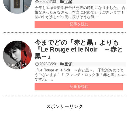
2023/3/30
宝塚
今年も宝塚音楽学校合格発表の時期になりました。 合
格なさったみなさん、本当におめでとうございます！
世の中が少しづつ元に戻りそうな気...
記事を読む
今までどの「赤と黒」よりも
『Le Rouge et le Noir ～赤と
黒～』
2023/3/29
宝塚
『Le Rouge et le Noir ～赤と黒～』 千秋楽おめでと
うございます！！ フレンチ・ロック版「赤と黒」いい
ですね。...
記事を読む
スポンサーリンク