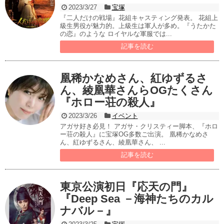
2023/3/27
宝塚
『二人だけの戦場』花組キャスティング発表。 花組上
級生男役が魅力的。上級生は軍人が多め。『うたかた
の恋』のような ロイヤルな軍服では...
記事を読む
凰稀かなめさん、紅ゆずるさ
ん、綾凰華さんらOGたくさん
『ホロー荘の殺人』
2023/3/26
イベント
アガサ好き必見！ アガサ・クリスティー脚本、『ホロ
ー荘の殺人』に宝塚OG多数ご出演。 凰稀かなめさ
ん、紅ゆずるさん、綾凰華さん、 ...
記事を読む
東京公演初日『応天の門』
『Deep Sea －海神たちのカル
ナバル－』