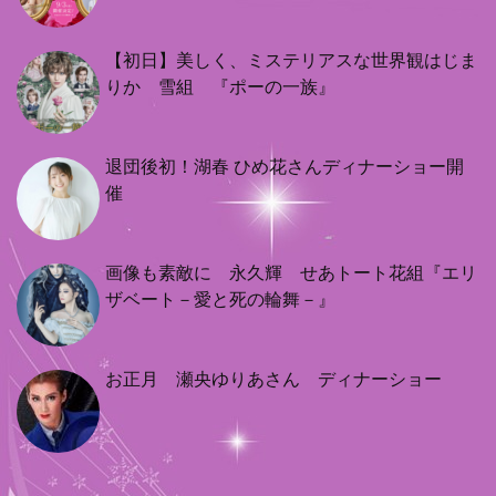
【初日】美しく、ミステリアスな世界観はじま
りか 雪組 『ポーの一族』
退団後初！湖春 ひめ花さんディナーショー開
催
画像も素敵に 永久輝 せあトート花組『エリ
ザベート－愛と死の輪舞－』
お正月 瀬央ゆりあさん ディナーショー