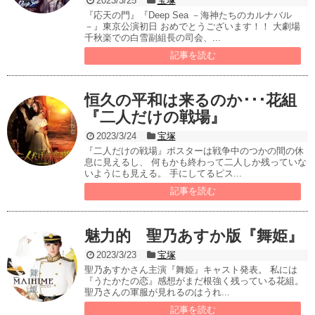
2023/3/25
宝塚
『応天の門』『Deep Sea －海神たちのカルナバル
－』東京公演初日 おめでとうございます！！ 大劇場
千秋楽での白雪副組長の司会、...
記事を読む
恒久の平和は来るのか･･･花組
『二人だけの戦場』
2023/3/24
宝塚
『二人だけの戦場』ポスターは戦争中のつかの間の休
息に見えるし、 何もかも終わって二人しか残っていな
いようにも見える。 手にしてるピス...
記事を読む
魅力的 聖乃あすか版『舞姫』
2023/3/23
宝塚
聖乃あすかさん主演『舞姫』キャスト発表。 私には
『うたかたの恋』感想がまだ根強く残っている花組。
聖乃さんの軍服が見れるのはうれ...
記事を読む