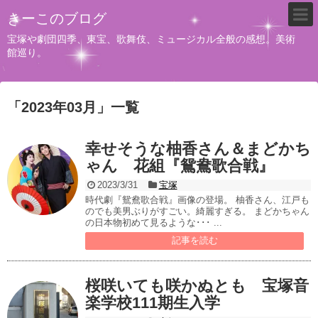
きーこのブログ
宝塚や劇団四季、東宝、歌舞伎、ミュージカル全般の感想。美術
館巡り。
「
2023年03月
」
一覧
幸せそうな柚香さん＆まどかち
ゃん 花組『鴛鴦歌合戦』
2023/3/31
宝塚
時代劇『鴛鴦歌合戦』画像の登場。 柚香さん、江戸も
のでも美男ぶりがすごい。綺麗すぎる。 まどかちゃん
の日本物初めて見るような･･･ ...
記事を読む
桜咲いても咲かぬとも 宝塚音
楽学校111期生入学