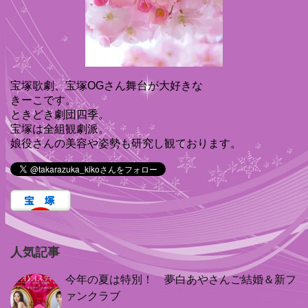
宝塚歌劇、宝塚OGさん舞台が大好きな
きーこです。
ときどき劇団四季。
宝塚は全組観劇派。
娘役さんの美容や姿勢も研究し観ております。
人気記事
今年の夏は特別！ 夢白あやさんご結婚＆新フ
ァンクラブ