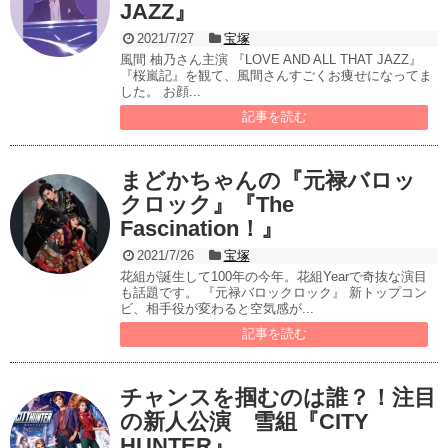
JAZZ』
2021/7/27
宝塚
風間 柚乃さん主演 『LOVE AND ALL THAT JAZZ』
『桜嵐記』を観て、風間さんすごくお痩せになってま
した。 お顔...
記事を読む
まどかちゃんの『元禄バロッ
クロック』『The
Fascination！』
2021/7/26
宝塚
花組が誕生して100年の今年。花組Yearで奇抜な演目
も話題です。 『元禄バロックロック』 新トップコン
ビ、相手役が変わると空気感が...
記事を読む
チャンスを掴むのは誰？！注目
の新人公演 雪組『CITY
HUNTER』