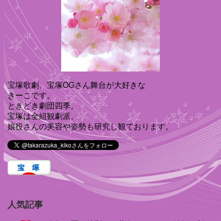
宝塚歌劇、宝塚OGさん舞台が大好きな
きーこです。
ときどき劇団四季。
宝塚は全組観劇派。
娘役さんの美容や姿勢も研究し観ております。
人気記事