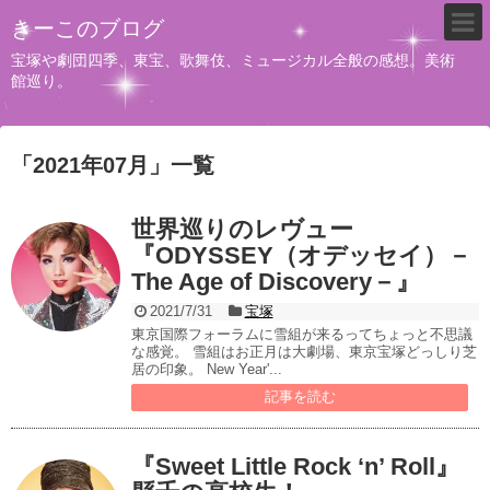
きーこのブログ
宝塚や劇団四季、東宝、歌舞伎、ミュージカル全般の感想。美術
館巡り。
「
2021年07月
」
一覧
世界巡りのレヴュー
『ODYSSEY（オデッセイ）－
The Age of Discovery－』
2021/7/31
宝塚
東京国際フォーラムに雪組が来るってちょっと不思議
な感覚。 雪組はお正月は大劇場、東京宝塚どっしり芝
居の印象。 New Year'...
記事を読む
『Sweet Little Rock ‘n’ Roll』