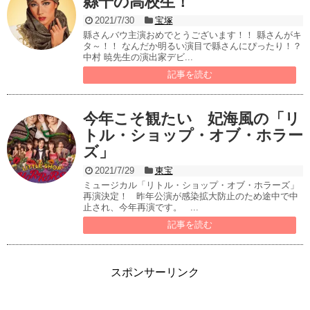
縣千の高校生！
2021/7/30
宝塚
縣さんバウ主演おめでとうございます！！ 縣さんがキ
タ～！！ なんだか明るい演目で縣さんにぴったり！？
中村 暁先生の演出家デビ...
記事を読む
今年こそ観たい 妃海風の「リ
トル・ショップ・オブ・ホラー
ズ」
2021/7/29
東宝
ミュージカル「リトル・ショップ・オブ・ホラーズ」
再演決定！ 昨年公演が感染拡大防止のため途中で中
止され、今年再演です。 ...
記事を読む
スポンサーリンク