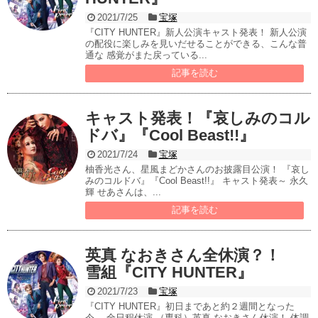
2021/7/25
宝塚
『CITY HUNTER』新人公演キャスト発表！ 新人公演
の配役に楽しみを見いだせることができる、こんな普
通な 感覚がまた戻っている...
記事を読む
キャスト発表！『哀しみのコル
ドバ』『Cool Beast!!』
2021/7/24
宝塚
柚香光さん、星風まどかさんのお披露目公演！ 『哀し
みのコルドバ』『Cool Beast!!』 キャスト発表～ 永久
輝 せあさんは、...
記事を読む
英真 なおきさん全休演？！
雪組『CITY HUNTER』
2021/7/23
宝塚
『CITY HUNTER』初日まであと約２週間となった
今、 全日程休演 （専科）英真 なおきさん休演！ 体調