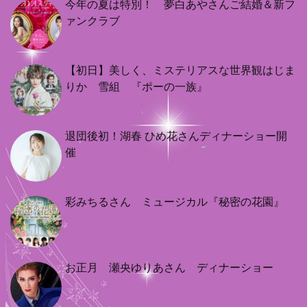
今年の夏は特別！ 夢白あやさんご結婚＆新フ
ァンクラブ
【初日】美しく、ミステリアスな世界観はじま
りか 雪組 『ポーの一族』
退団後初！湖春 ひめ花さんディナーショー開
催
彩みちるさん ミュージカル『秘密の花園』
お正月 瀬央ゆりあさん ディナーショー