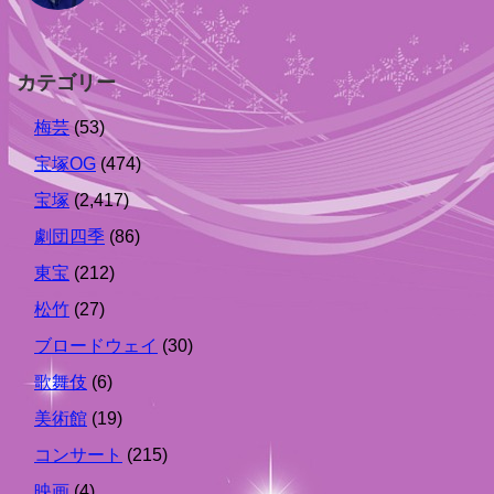
カテゴリー
梅芸
(53)
宝塚OG
(474)
宝塚
(2,417)
劇団四季
(86)
東宝
(212)
松竹
(27)
ブロードウェイ
(30)
歌舞伎
(6)
美術館
(19)
コンサート
(215)
映画
(4)