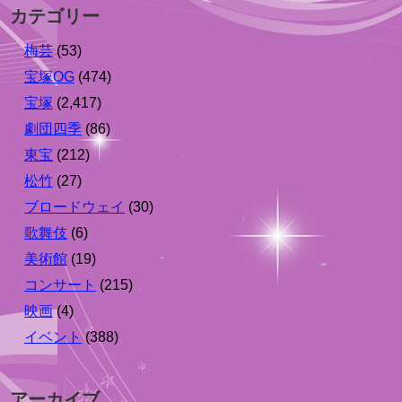
カテゴリー
梅芸
(53)
宝塚OG
(474)
宝塚
(2,417)
劇団四季
(86)
東宝
(212)
松竹
(27)
ブロードウェイ
(30)
歌舞伎
(6)
美術館
(19)
コンサート
(215)
映画
(4)
イベント
(388)
アーカイブ