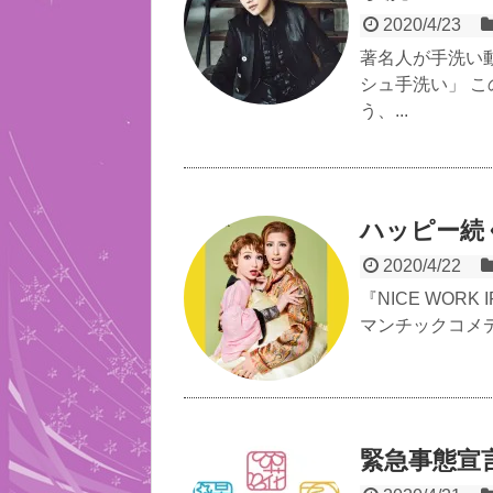
2020/4/23
著名人が手洗い
シュ手洗い」 
う、...
ハッピー続く『N
2020/4/22
『NICE WORK
マンチックコメデ
緊急事態宣