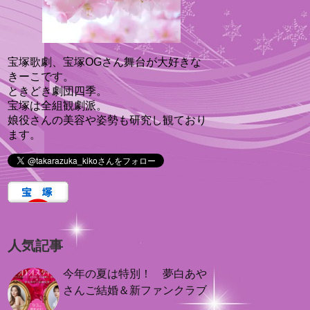
宝塚歌劇、宝塚OGさん舞台が大好きな
きーこです。
ときどき劇団四季。
宝塚は全組観劇派。
娘役さんの美容や姿勢も研究し観ており
ます。
人気記事
今年の夏は特別！ 夢白あや
さんご結婚＆新ファンクラブ