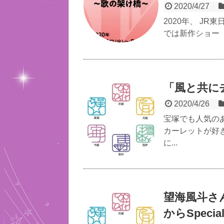
2020/4/27
2020年、 J
では新作ショー 『劇
「風と共に
2020/4/26
宝塚でも人気の
カーレットが好
に...
望海風斗さ
からSpeci