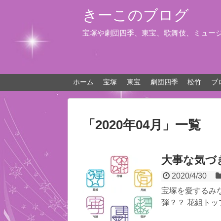
きーこのブログ
宝塚や劇団四季、東宝、歌舞伎、ミュー
ホーム
宝塚
東宝
劇団四季
松竹
ブ
「
2020年04月
」
一覧
大事な気づ
2020/4/30
宝塚を愛するみなさ
弾？？ 花組トッ