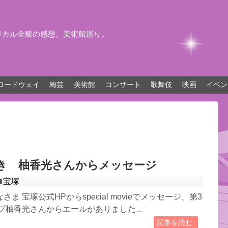
ジカル全般の感想。美術館巡り。
ロードウェイ
梅芸
美術館
コンサート
歌舞伎
映画
イベン
き 柚香光さんからメッセージ
宝塚
ま 宝塚公式HPからspecial movieでメッセージ、第3
プ柚香光さんからエールがありました...
記事を読む