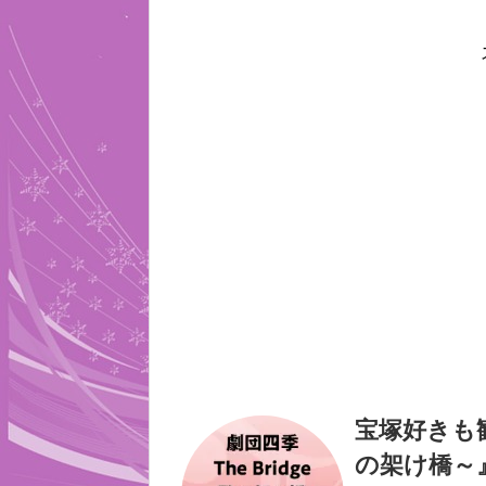
宝塚好きも観
の架け橋～