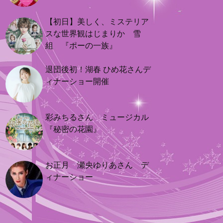
【初日】美しく、ミステリア
スな世界観はじまりか 雪
組 『ポーの一族』
退団後初！湖春 ひめ花さんデ
ィナーショー開催
彩みちるさん ミュージカル
『秘密の花園』
お正月 瀬央ゆりあさん デ
ィナーショー