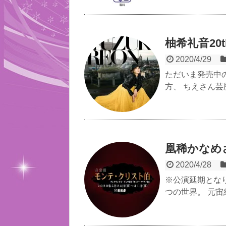
柚希礼音20th
2020/4/29
ただいま発売中の
方、 ちえさん芸
凰稀かなめ
2020/4/28
※公演延期とな
つの世界。 元宙