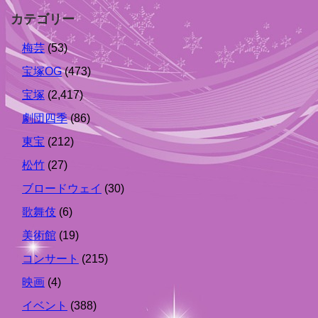
カテゴリー
梅芸
(53)
宝塚OG
(473)
宝塚
(2,417)
劇団四季
(86)
東宝
(212)
松竹
(27)
ブロードウェイ
(30)
歌舞伎
(6)
美術館
(19)
コンサート
(215)
映画
(4)
イベント
(388)