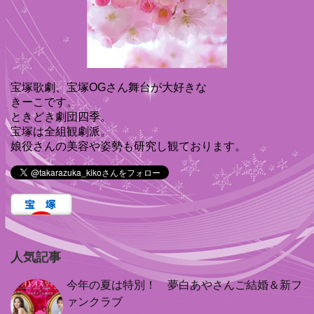
宝塚歌劇、宝塚OGさん舞台が大好きな
きーこです。
ときどき劇団四季。
宝塚は全組観劇派。
娘役さんの美容や姿勢も研究し観ております。
人気記事
今年の夏は特別！ 夢白あやさんご結婚＆新フ
ァンクラブ