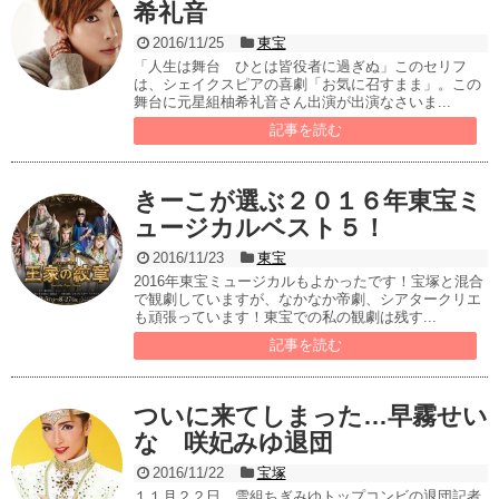
希礼音
2016/11/25
東宝
「人生は舞台 ひとは皆役者に過ぎぬ」このセリフ
は、シェイクスピアの喜劇「お気に召すまま」。この
舞台に元星組柚希礼音さん出演が出演なさいま...
記事を読む
きーこが選ぶ２０１６年東宝ミ
ュージカルベスト５！
2016/11/23
東宝
2016年東宝ミュージカルもよかったです！宝塚と混合
で観劇していますが、なかなか帝劇、シアタークリエ
も頑張っています！東宝での私の観劇は残す...
記事を読む
ついに来てしまった…早霧せい
な 咲妃みゆ退団
2016/11/22
宝塚
１１月２２日、雪組ちぎみゆトップコンビの退団記者