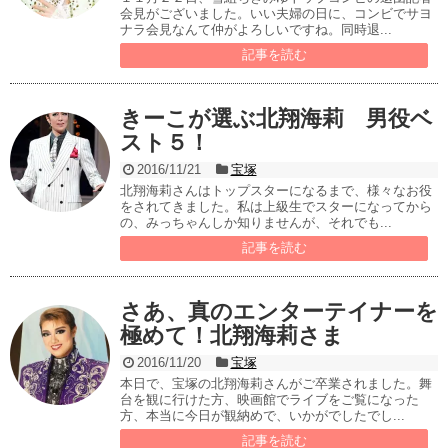
会見がございました。いい夫婦の日に、コンビでサヨ
ナラ会見なんて仲がよろしいですね。同時退...
記事を読む
きーこが選ぶ北翔海莉 男役ベ
スト５！
2016/11/21
宝塚
北翔海莉さんはトップスターになるまで、様々なお役
をされてきました。私は上級生でスターになってから
の、みっちゃんしか知りませんが、それでも...
記事を読む
さあ、真のエンターテイナーを
極めて！北翔海莉さま
2016/11/20
宝塚
本日で、宝塚の北翔海莉さんがご卒業されました。舞
台を観に行けた方、映画館でライブをご覧になった
方、本当に今日が観納めで、いかがでしたでし...
記事を読む