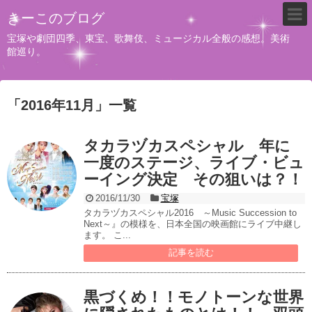
きーこのブログ
宝塚や劇団四季、東宝、歌舞伎、ミュージカル全般の感想。美術
館巡り。
「
2016年11月
」
一覧
タカラヅカスペシャル 年に
一度のステージ、ライブ・ビュ
ーイング決定 その狙いは？！
2016/11/30
宝塚
タカラヅカスペシャル2016 ～Music Succession to
Next～』の模様を、日本全国の映画館にライブ中継し
ます。 こ...
記事を読む
黒づくめ！！モノトーンな世界