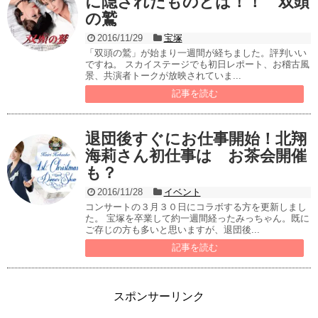
に隠されたものとは！！ 双頭
の鷲
2016/11/29
宝塚
「双頭の鷲」が始まり一週間が経ちました。評判いい
ですね。 スカイステージでも初日レポート、お稽古風
景、共演者トークが放映されていま...
記事を読む
退団後すぐにお仕事開始！北翔
海莉さん初仕事は お茶会開催
も？
2016/11/28
イベント
コンサートの３月３０日にコラボする方を更新しまし
た。 宝塚を卒業して約一週間経ったみっちゃん。既に
ご存じの方も多いと思いますが、退団後...
記事を読む
スポンサーリンク