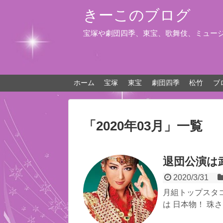
きーこのブログ
宝塚や劇団四季、東宝、歌舞伎、ミュー
ホーム
宝塚
東宝
劇団四季
松竹
ブ
「
2020年03月
」
一覧
退団公演は
2020/3/31
月組トップスタ
は 日本物！ 珠