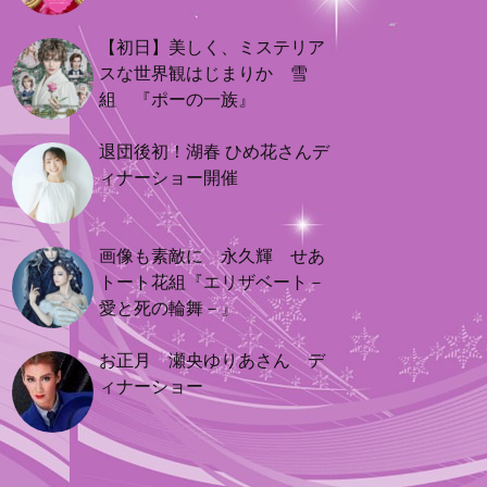
【初日】美しく、ミステリア
スな世界観はじまりか 雪
組 『ポーの一族』
退団後初！湖春 ひめ花さんデ
ィナーショー開催
画像も素敵に 永久輝 せあ
トート花組『エリザベート－
愛と死の輪舞－』
お正月 瀬央ゆりあさん デ
ィナーショー