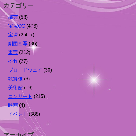
カテゴリー
梅芸
(53)
宝塚OG
(473)
宝塚
(2,417)
劇団四季
(86)
東宝
(212)
松竹
(27)
ブロードウェイ
(30)
歌舞伎
(6)
美術館
(19)
コンサート
(215)
映画
(4)
イベント
(388)
アーカイブ