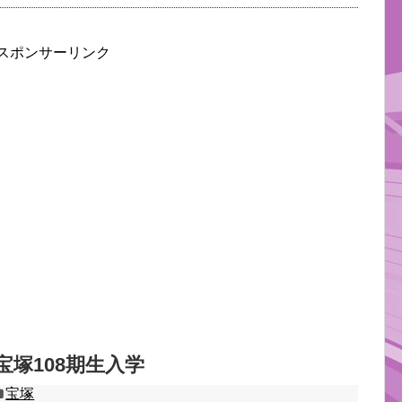
スポンサーリンク
塚108期生入学
宝塚