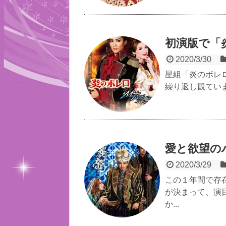
初演版で「
2020/3/30
星組「炎のボレ
繰り返し観ていま
愛と欲望の
2020/3/29
この１年間で存
が決まって、演
か...