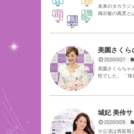
未来のタカラジェ
掲示板の風景とは
美園さくら
2020/3/27
美園さくらちゃ
性でした。 「珠
城妃 美伶
2020/3/26
※公演は再延期と