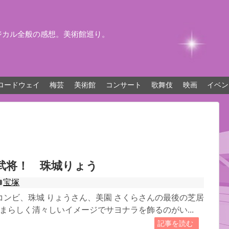
ジカル全般の感想。美術館巡り。
ロードウェイ
梅芸
美術館
コンサート
歌舞伎
映画
イベン
武将！ 珠城りょう
宝塚
コンビ、珠城 りょうさん、美園 さくらさんの最後の芝居
さまらしく清々しいイメージでサヨナラを飾るのがい...
記事を読む