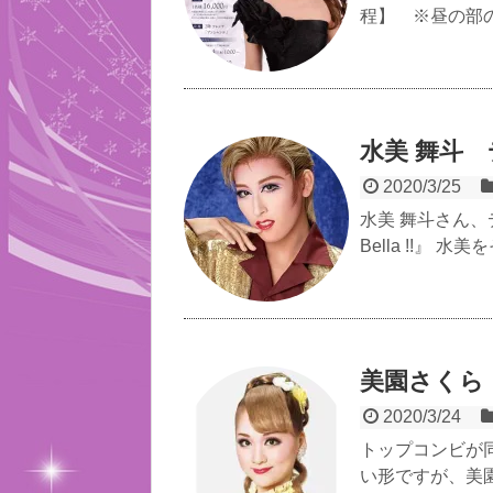
程】 ※昼の部の
水美 舞斗 デ
2020/3/25
水美 舞斗さん、
Bella !!』
美園さくら
2020/3/24
トップコンビが
い形ですが、美