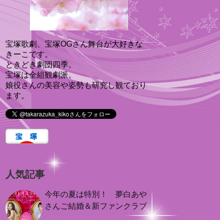
宝塚歌劇、宝塚OGさん舞台が大好きな
きーこです。
ときどき劇団四季。
宝塚は全組観劇派。
娘役さんの美容や姿勢も研究し観ており
ます。
人気記事
今年の夏は特別！ 夢白あや
さんご結婚＆新ファンクラブ