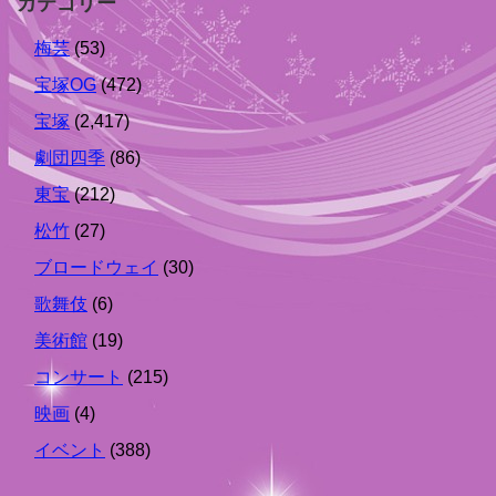
カテゴリー
梅芸
(53)
宝塚OG
(472)
宝塚
(2,417)
劇団四季
(86)
東宝
(212)
松竹
(27)
ブロードウェイ
(30)
歌舞伎
(6)
美術館
(19)
コンサート
(215)
映画
(4)
イベント
(388)