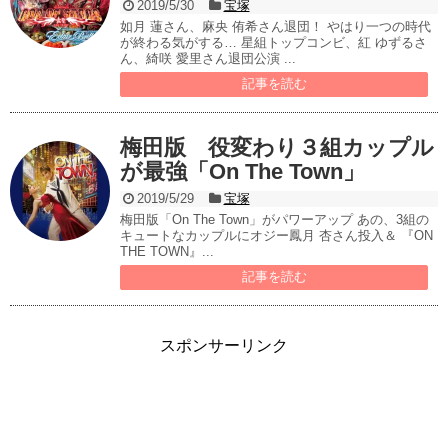
2019/5/30
宝塚
如月 蓮さん、麻央 侑希さん退団！ やはり一つの時代
が終わる気がする… 星組トップコンビ、紅 ゆずるさ
ん、綺咲 愛里さん退団公演 ...
記事を読む
梅田版 役変わり３組カップル
が最強「On The Town」
2019/5/29
宝塚
梅田版「On The Town」がパワーアップ あの、3組の
キュートなカップルにオジー鳳月 杏さん投入＆ 『ON
THE TOWN』...
記事を読む
スポンサーリンク