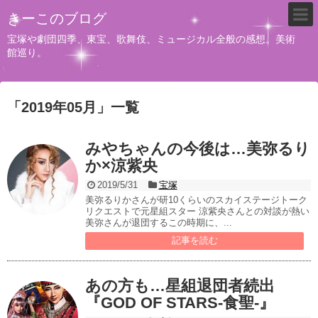
きーこのブログ
宝塚や劇団四季、東宝、歌舞伎、ミュージカル全般の感想。美術
館巡り。
「
2019年05月
」
一覧
みやちゃんの今後は…美弥るり
か×涼紫央
2019/5/31
宝塚
美弥るりかさんが研10くらいのスカイステージトーク
リクエストで元星組スター 涼紫央さんとの対談が熱い
美弥さんが退団するこの時期に、...
記事を読む
あの方も…星組退団者続出
『GOD OF STARS-食聖-』