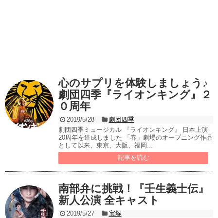
心のサプリを体験しましょう♪
劇団四季『ライオンキング』２
０周年
2019/5/28
劇団四季
劇団四季ミュージカル 『ライオンキング』 日本上演
20周年を達成しました 「春」劇場のオープニング作品
として以来、東京、大阪、福岡...
記事を読む
南部弁に挑戦！『壬生義士伝』
新人公演 全キャスト
2019/5/27
宝塚