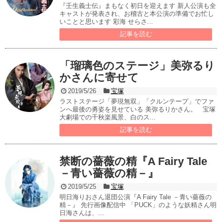
『壬生義士伝』まもなく初日を迎えます 新人公演も全
キャストが発表され、お稽古と本公演の準備でお忙し
いことと思います 彩海 せらさ...
記事を読む
「瑠璃色のステージ」美弥るり
かさんに寄せて
2019/5/26
宝塚
ラストステージ「夢現無双」「クルンテープ」でファ
ンへ最後の勇姿を見せている 美弥るりかさん。 宝塚
大劇場での千秋楽風景、白のス...
記事を読む
禁断の薔薇の精『A Fairy Tale
－青い薔薇の精－』
2019/5/25
宝塚
明日海りおさん退団公演『A Fairy Tale －青い薔薇の
精－』 先行画像配信中 「PUCK」のような妖精さん明
日海さんは、...