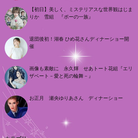
【初日】美しく、ミステリアスな世界観はじま
りか 雪組 『ポーの一族』
退団後初！湖春 ひめ花さんディナーショー開
催
画像も素敵に 永久輝 せあトート花組『エリ
ザベート－愛と死の輪舞－』
お正月 瀬央ゆりあさん ディナーショー