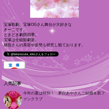
宝塚歌劇、宝塚OGさん舞台が大好きな
きーこです。
ときどき劇団四季。
宝塚は全組観劇派。
娘役さんの美容や姿勢も研究し観ております。
人気記事
今年の夏は特別！ 夢白あやさんご結婚＆新フ
ァンクラブ