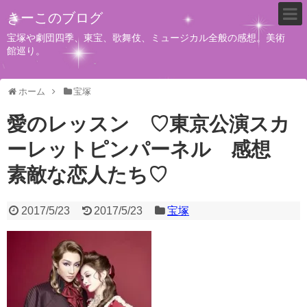
きーこのブログ
宝塚や劇団四季、東宝、歌舞伎、ミュージカル全般の感想。美術
館巡り。
ホーム
宝塚
愛のレッスン ♡東京公演スカ
ーレットピンパーネル 感想
素敵な恋人たち♡
2017/5/23
2017/5/23
宝塚