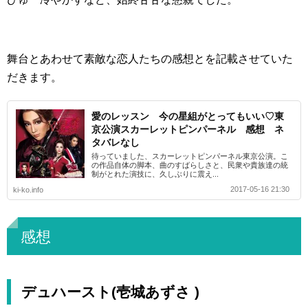
舞台とあわせて素敵な恋人たちの感想とを記載させていた
だきます。
愛のレッスン 今の星組がとってもいい♡東
京公演スカーレットピンパーネル 感想 ネ
タバレなし
待っていました、スカーレットピンパーネル東京公演。こ
の作品自体の脚本、曲のすばらしさと、民衆や貴族達の統
制がとれた演技に、久しぶりに震え...
2017-05-16 21:30
ki-ko.info
感想
デュハースト(壱城あずさ )