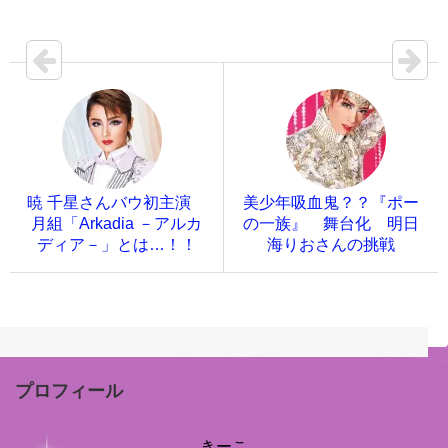
暁 千星さんバウ初主演
美少年吸血鬼？？『ポー
月組「Arkadia －アルカ
の一族』 舞台化 明日
ディア－」とは…！！
海りおさんの挑戦
プロフィール
きーこ