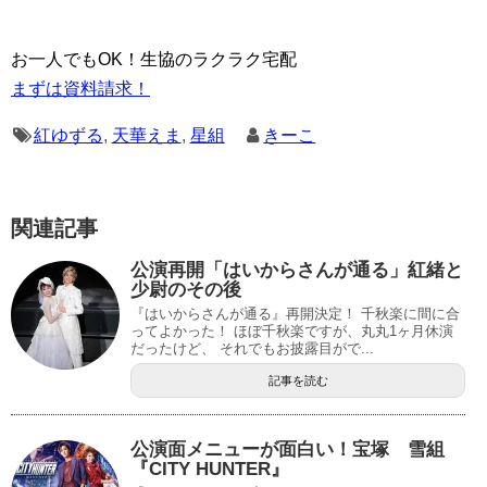
お一人でもOK！生協のラクラク宅配
まずは資料請求！
紅ゆずる
,
天華えま
,
星組
きーこ
関連記事
公演再開「はいからさんが通る」紅緒と
少尉のその後
『はいからさんが通る』再開決定！ 千秋楽に間に合
ってよかった！ ほぼ千秋楽ですが、丸丸1ヶ月休演
だったけど、 それでもお披露目がで...
記事を読む
公演面メニューが面白い！宝塚 雪組
『CITY HUNTER』