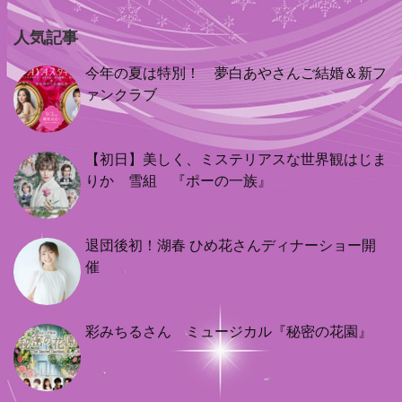
人気記事
今年の夏は特別！ 夢白あやさんご結婚＆新フ
ァンクラブ
【初日】美しく、ミステリアスな世界観はじま
りか 雪組 『ポーの一族』
退団後初！湖春 ひめ花さんディナーショー開
催
彩みちるさん ミュージカル『秘密の花園』