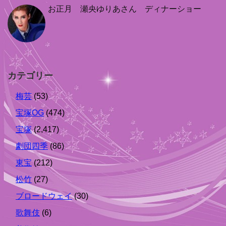
お正月 瀬央ゆりあさん ディナーショー
カテゴリー
梅芸
(53)
宝塚OG
(474)
宝塚
(2,417)
劇団四季
(86)
東宝
(212)
松竹
(27)
ブロードウェイ
(30)
歌舞伎
(6)