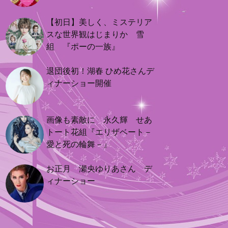
【初日】美しく、ミステリア
スな世界観はじまりか 雪
組 『ポーの一族』
退団後初！湖春 ひめ花さんデ
ィナーショー開催
画像も素敵に 永久輝 せあ
トート花組『エリザベート－
愛と死の輪舞－』
お正月 瀬央ゆりあさん デ
ィナーショー