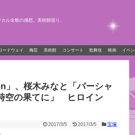
ジカル全般の感想。美術館巡り。
ロードウェイ
梅芸
美術館
コンサート
歌舞伎
映画
イベン
ion」、桜木みなと「パーシャ
時空の果てに」 ヒロイン
2017/3/5
2017/3/5
宝塚