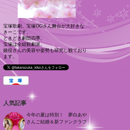
宝塚歌劇、宝塚OGさん舞台が大好きな
きーこです。
ときどき劇団四季。
宝塚は全組観劇派。
娘役さんの美容や姿勢も研究し観ており
ます。
人気記事
今年の夏は特別！ 夢白あや
さんご結婚＆新ファンクラブ