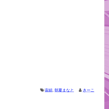
宙組
,
朝夏まなと
きーこ