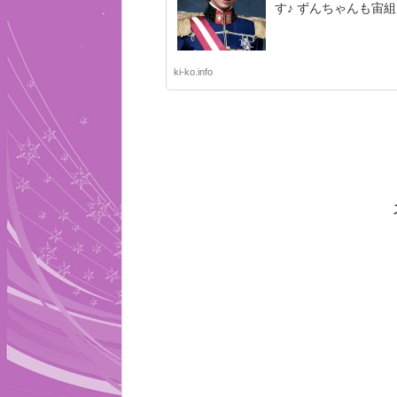
す♪ ずんちゃんも宙
ki-ko.info