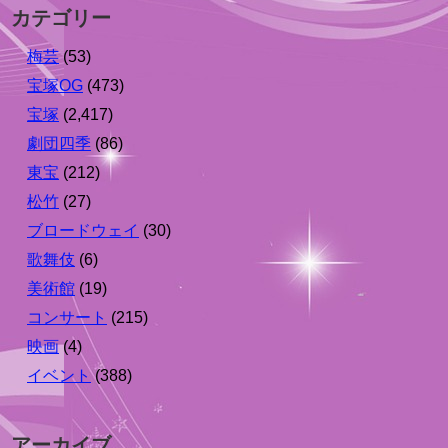
カテゴリー
梅芸
(53)
宝塚OG
(473)
宝塚
(2,417)
劇団四季
(86)
東宝
(212)
松竹
(27)
ブロードウェイ
(30)
歌舞伎
(6)
美術館
(19)
コンサート
(215)
映画
(4)
イベント
(388)
アーカイブ