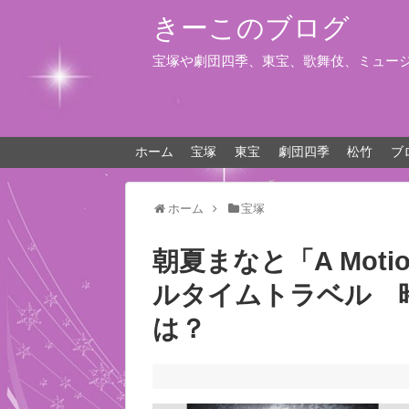
きーこのブログ
宝塚や劇団四季、東宝、歌舞伎、ミュー
ホーム
宝塚
東宝
劇団四季
松竹
ブ
ホーム
宝塚
朝夏まなと「A Mot
ルタイムトラベル 
は？