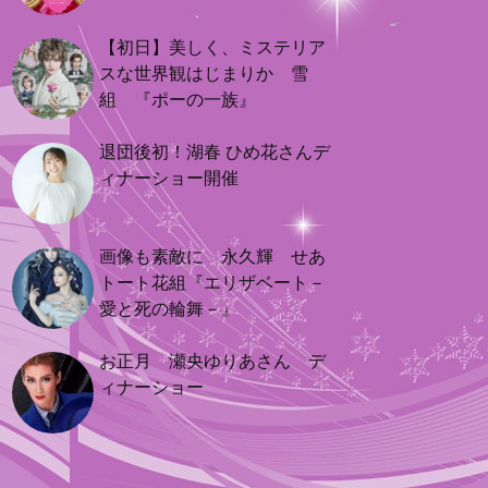
【初日】美しく、ミステリア
スな世界観はじまりか 雪
組 『ポーの一族』
退団後初！湖春 ひめ花さんデ
ィナーショー開催
画像も素敵に 永久輝 せあ
トート花組『エリザベート－
愛と死の輪舞－』
お正月 瀬央ゆりあさん デ
ィナーショー