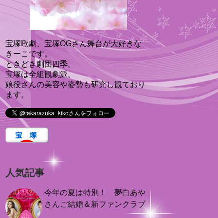
宝塚歌劇、宝塚OGさん舞台が大好きな
きーこです。
ときどき劇団四季。
宝塚は全組観劇派。
娘役さんの美容や姿勢も研究し観ており
ます。
人気記事
今年の夏は特別！ 夢白あや
さんご結婚＆新ファンクラブ