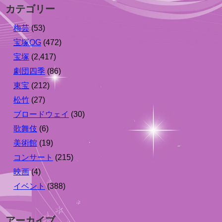
カテゴリー
梅芸
(53)
宝塚OG
(472)
宝塚
(2,417)
劇団四季
(86)
東宝
(212)
松竹
(27)
ブロードウェイ
(30)
歌舞伎
(6)
美術館
(19)
コンサート
(215)
映画
(4)
イベント
(388)
アーカイブ