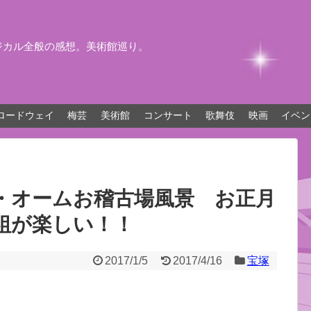
ジカル全般の感想。美術館巡り。
ロードウェイ
梅芸
美術館
コンサート
歌舞伎
映画
イベン
・オームお稽古場風景 お正月
組が楽しい！！
2017/1/5
2017/4/16
宝塚