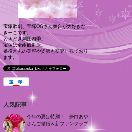
宝塚歌劇、宝塚OGさん舞台が大好きな
きーこです。
ときどき劇団四季。
宝塚は全組観劇派。
娘役さんの美容や姿勢も研究し観ており
ます。
人気記事
今年の夏は特別！ 夢白あや
さんご結婚＆新ファンクラブ