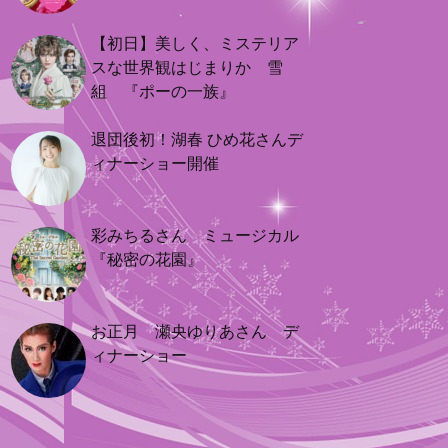
【初日】美しく、ミステリア
スな世界観はじまりか 雪
組 『ポーの一族』
退団後初！湖春 ひめ花さんデ
ィナーショー開催
彩みちるさん ミュージカル
『秘密の花園』
お正月 瀬央ゆりあさん デ
ィナーショー