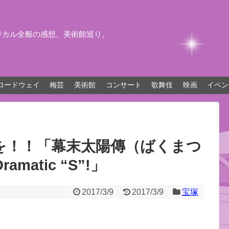
ジカル全般の感想。美術館巡り。
ロードウェイ
梅芸
美術館
コンサート
歌舞伎
映画
イベン
を！！「幕末太陽傳（ばくまつ
atic “S”!」
2017/3/9
2017/3/9
宝塚