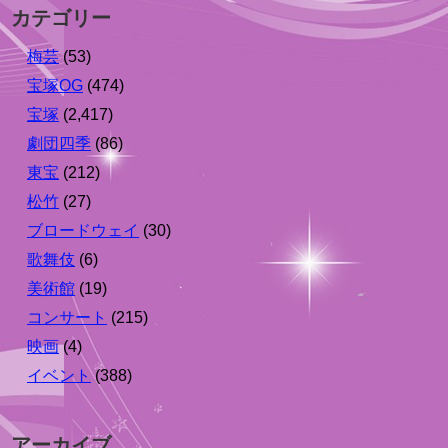
カテゴリー
梅芸
(53)
宝塚OG
(474)
宝塚
(2,417)
劇団四季
(86)
東宝
(212)
松竹
(27)
ブロードウェイ
(30)
歌舞伎
(6)
美術館
(19)
コンサート
(215)
映画
(4)
イベント
(388)
アーカイブ