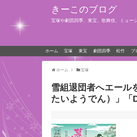
きーこのブログ
宝塚や劇団四季、東宝、歌舞伎、ミュー
ホーム
宝塚
東宝
劇団四季
松竹
ブ
ホーム
宝塚
雪組退団者へエール
たいようでん）」「Dram