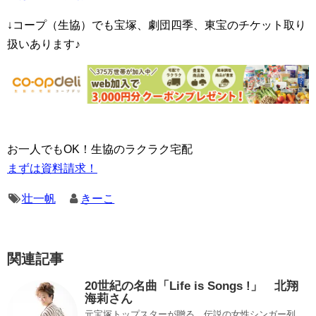
↓コープ（生協）でも宝塚、劇団四季、東宝のチケット取り
扱いあります♪
お一人でもOK！生協のラクラク宅配
まずは資料請求！
壮一帆
きーこ
関連記事
20世紀の名曲「Life is Songs !」 北翔
海莉さん
元宝塚トップスターが贈る、伝説の女性シンガー列