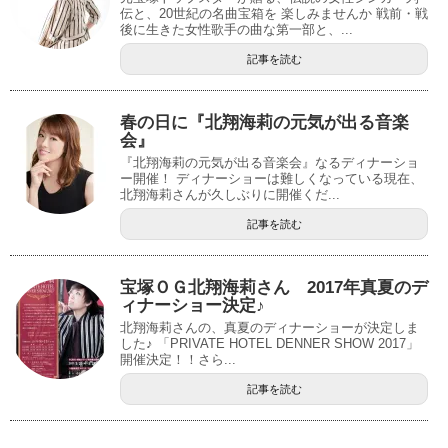
伝と、20世紀の名曲宝箱を 楽しみませんか 戦前・戦
後に生きた女性歌手の曲な第一部と、...
記事を読む
春の日に『北翔海莉の元気が出る音楽
会』
『北翔海莉の元気が出る音楽会』なるディナーショ
ー開催！ ディナーショーは難しくなっている現在、
北翔海莉さんが久しぶりに開催くだ...
記事を読む
宝塚ＯＧ北翔海莉さん 2017年真夏のデ
ィナーショー決定♪
北翔海莉さんの、真夏のディナーショーが決定しま
した♪ 「PRIVATE HOTEL DENNER SHOW 2017」
開催決定！！さら...
記事を読む