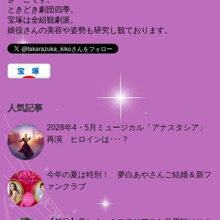
ときどき劇団四季。
宝塚は全組観劇派。
娘役さんの美容や姿勢も研究し観ております。
人気記事
2028年4・5月ミュージカル「アナスタシア」
再演 ヒロインは･･･？
今年の夏は特別！ 夢白あやさんご結婚＆新フ
ァンクラブ