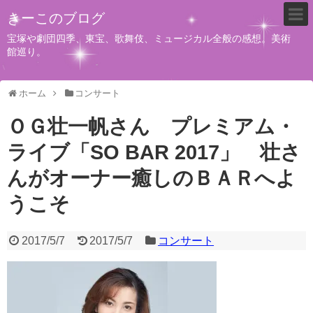
きーこのブログ
宝塚や劇団四季、東宝、歌舞伎、ミュージカル全般の感想。美術
館巡り。
ホーム
コンサート
ＯＧ壮一帆さん プレミアム・
ライブ「SO BAR 2017」 壮さ
んがオーナー癒しのＢＡＲへよ
うこそ
2017/5/7
2017/5/7
コンサート