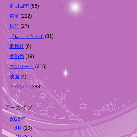
劇団四季
(86)
東宝
(212)
松竹
(27)
ブロードウェイ
(31)
歌舞伎
(6)
美術館
(19)
コンサート
(215)
映画
(4)
イベント
(388)
アーカイブ
2026年
8月
(10)
7月
(31)