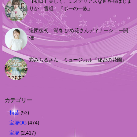
【初日】美しく、ミステリアスな世界観はじま
りか 雪組 『ポーの一族』
退団後初！湖春 ひめ花さんディナーショー開
催
彩みちるさん ミュージカル『秘密の花園』
カテゴリー
梅芸
(53)
宝塚OG
(474)
宝塚
(2,417)