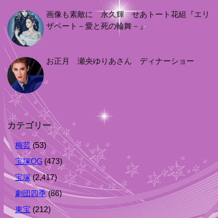
画像も素敵に 永久輝 せあトート花組『エリ
ザベート－愛と死の輪舞－』
お正月 瀬央ゆりあさん ディナーショー
カテゴリー
梅芸
(53)
宝塚OG
(473)
宝塚
(2,417)
劇団四季
(86)
東宝
(212)