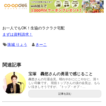
お一人でもOK！生協のラクラク宅配
まずは資料請求！
珠城 りょう
きーこ
関連記事
宝塚 轟悠さんの勇退で感じること
轟悠さんの引退会見。晴れやかににこやかに、清々
しい印象です。 現役トップさんの涙の会見は、もら
い泣きしそうですが、 “トップ・オブ・...
記事を読む