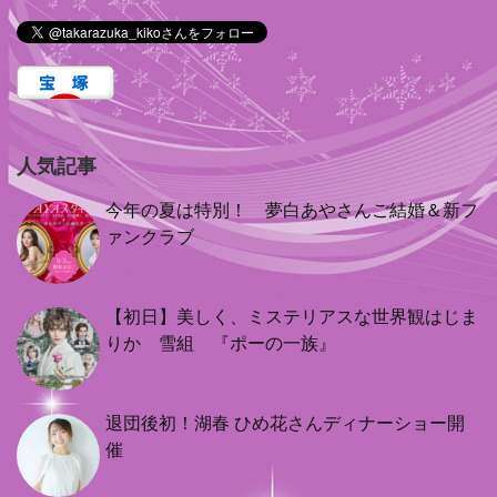
人気記事
今年の夏は特別！ 夢白あやさんご結婚＆新フ
ァンクラブ
【初日】美しく、ミステリアスな世界観はじま
りか 雪組 『ポーの一族』
退団後初！湖春 ひめ花さんディナーショー開
催