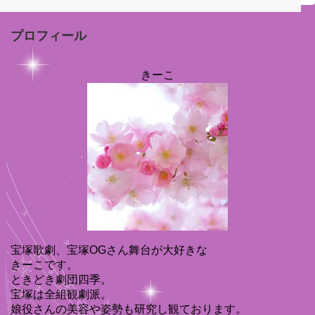
プロフィール
きーこ
宝塚歌劇、宝塚OGさん舞台が大好きな
きーこです。
ときどき劇団四季。
宝塚は全組観劇派。
娘役さんの美容や姿勢も研究し観ております。