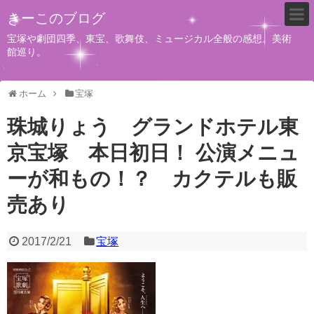
きーこのブログ
宝塚や劇団四季、東宝、歌舞伎、ミュージカル全般の感想。美術
館巡り。
ホーム
宝塚
珠城りょう グランドホテル東
京宝塚 本日初日！ 公演メニュ
ーが和もの！？ カクテルも販
売あり
2017/2/21
宝塚