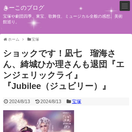
きーこのブログ
宝塚や劇団四季、東宝、歌舞伎、ミュージカル全般の感想。美術
館巡り。
ホーム
宝塚
ショックです！凪七 瑠海さ
ん、綺城ひか理さんも退団『エ
ンジェリックライ』
『Jubilee（ジュビリー）』
2024/8/13
2024/8/13
宝塚