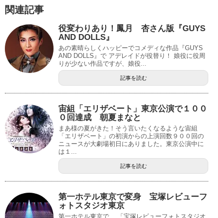
関連記事
役変わりあり！鳳月 杏さん版『GUYS
AND DOLLS』
あの素晴らしくハッピーでコメディな作品『GUYS
AND DOLLS』で アデレイドが役替り！ 娘役に役周
りが少ない作品ですが、娘役...
記事を読む
宙組「エリザベート」東京公演で１００
０回達成 朝夏まなと
まあ様の夏がきた！そう言いたくなるような宙組
「エリザベート」の初演からの上演回数９００回の
ニュースが大劇場初日にありました。東京公演中に
は１...
記事を読む
第一ホテル東京で変身 宝塚レビューフ
ォトスタジオ東京
第一ホテル東京で、 「宝塚レビューフォトスタジオ