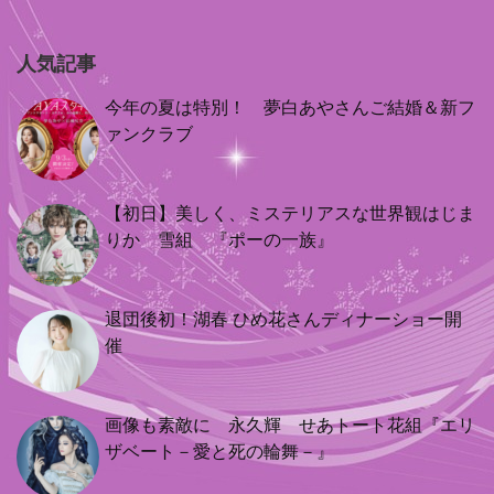
人気記事
今年の夏は特別！ 夢白あやさんご結婚＆新フ
ァンクラブ
【初日】美しく、ミステリアスな世界観はじま
りか 雪組 『ポーの一族』
退団後初！湖春 ひめ花さんディナーショー開
催
画像も素敵に 永久輝 せあトート花組『エリ
ザベート－愛と死の輪舞－』