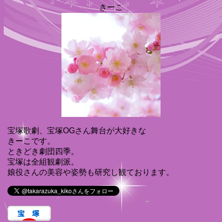
きーこ
宝塚歌劇、宝塚OGさん舞台が大好きな
きーこです。
ときどき劇団四季。
宝塚は全組観劇派。
娘役さんの美容や姿勢も研究し観ております。