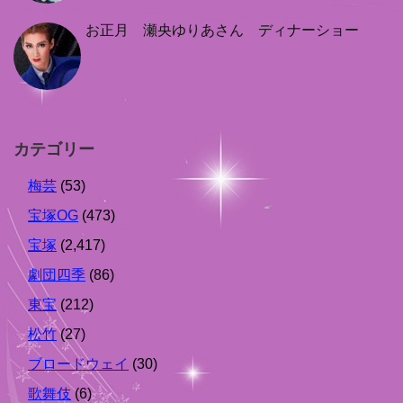
お正月 瀬央ゆりあさん ディナーショー
カテゴリー
梅芸
(53)
宝塚OG
(473)
宝塚
(2,417)
劇団四季
(86)
東宝
(212)
松竹
(27)
ブロードウェイ
(30)
歌舞伎
(6)