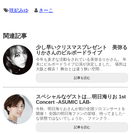
咲妃みゆ
きーこ
関連記事
少し早いクリスマスプレゼント 美弥る
りかさんのビルボードライブ
今年も多才な活動をされている美弥るりかさん。 年
末にビルボードライブ公演が決定しました。 場所は
大阪と横浜！ 舞台とは違う狭い空間...
記事を読む
スペシャルなゲストは…明日海りお 1st
Concert -ASUMIC LAB-
今秋、明日海りおさんが初の全国ソロコンサートを
開催！ 全国の明日海ファンの皆様、待ってました~
な状態ではないでしょうか。 ファンクラ...
記事を読む