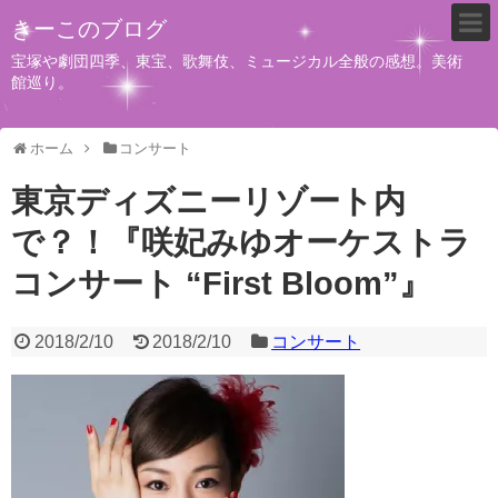
きーこのブログ
宝塚や劇団四季、東宝、歌舞伎、ミュージカル全般の感想。美術
館巡り。
ホーム
コンサート
東京ディズニーリゾート内
で？！『咲妃みゆオーケストラ
コンサート “First Bloom”』
2018/2/10
2018/2/10
コンサート