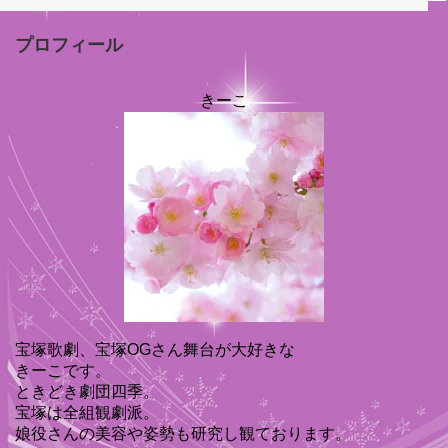
プロフィール
きーこ
宝塚歌劇、宝塚OGさん舞台が大好きな
きーこです。
ときどき劇団四季。
宝塚は全組観劇派。
娘役さんの美容や姿勢も研究し観ております。