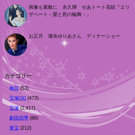
画像も素敵に 永久輝 せあトート花組『エリ
ザベート－愛と死の輪舞－』
お正月 瀬央ゆりあさん ディナーショー
カテゴリー
梅芸
(53)
宝塚OG
(472)
宝塚
(2,417)
劇団四季
(86)
東宝
(212)