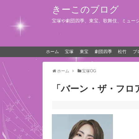
きーこのブログ
宝塚や劇団四季、東宝、歌舞伎、ミュー
ホーム
宝塚
東宝
劇団四季
松竹
ブ
ホーム
宝塚OG
「バーン・ザ・フロア