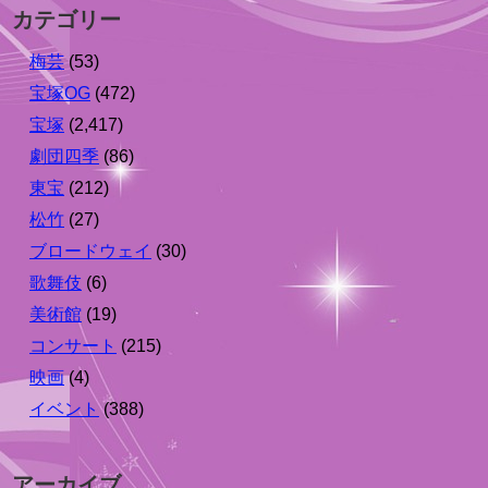
カテゴリー
梅芸
(53)
宝塚OG
(472)
宝塚
(2,417)
劇団四季
(86)
東宝
(212)
松竹
(27)
ブロードウェイ
(30)
歌舞伎
(6)
美術館
(19)
コンサート
(215)
映画
(4)
イベント
(388)
アーカイブ