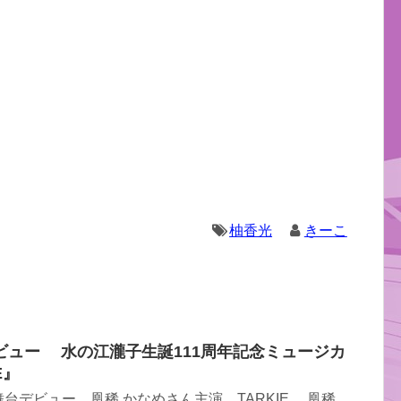
柚香光
きーこ
ビュー 水の江瀧子生誕111周年記念ミュージカ
E』
台デビュー。凰稀 かなめさん主演 TARKIE。 凰稀