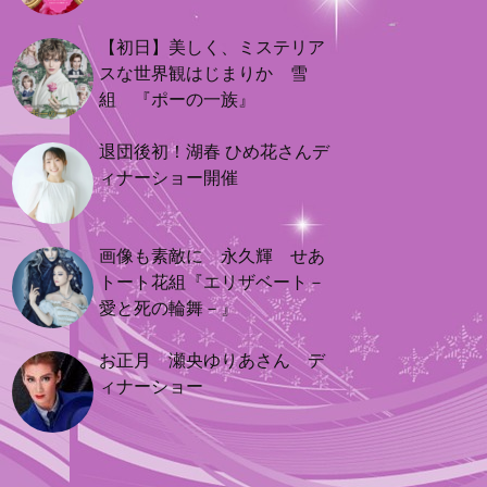
【初日】美しく、ミステリア
スな世界観はじまりか 雪
組 『ポーの一族』
退団後初！湖春 ひめ花さんデ
ィナーショー開催
画像も素敵に 永久輝 せあ
トート花組『エリザベート－
愛と死の輪舞－』
お正月 瀬央ゆりあさん デ
ィナーショー