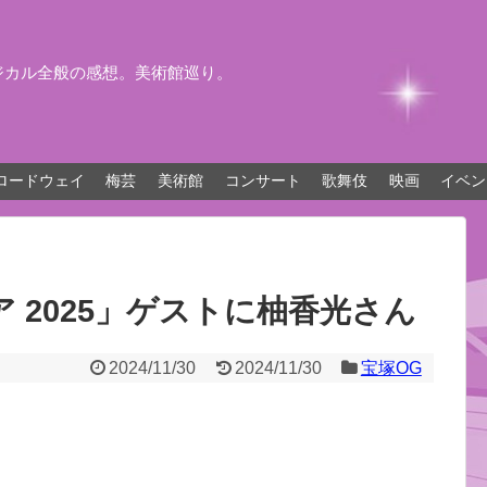
ジカル全般の感想。美術館巡り。
ロードウェイ
梅芸
美術館
コンサート
歌舞伎
映画
イベン
 2025」ゲストに柚香光さん
2024/11/30
2024/11/30
宝塚OG