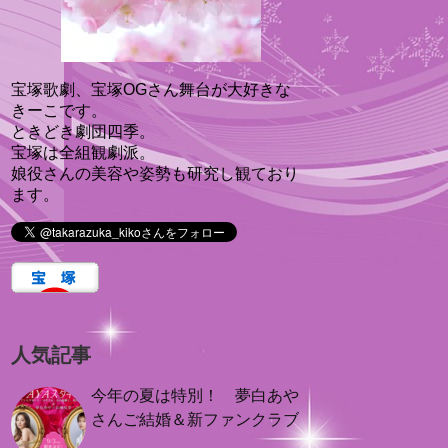
宝塚歌劇、宝塚OGさん舞台が大好きな
きーこです。
ときどき劇団四季。
宝塚は全組観劇派。
娘役さんの美容や姿勢も研究し観ており
ます。
人気記事
今年の夏は特別！ 夢白あや
さんご結婚＆新ファンクラブ