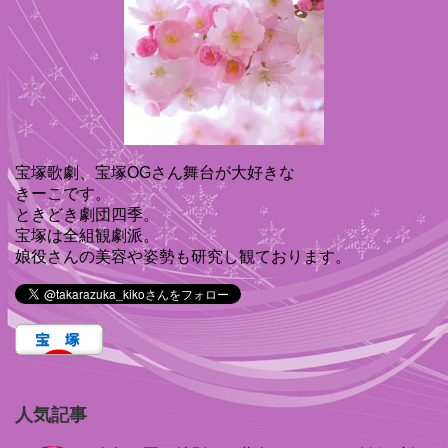
宝塚歌劇、宝塚OGさん舞台が大好きな
きーこです。
ときどき劇団四季。
宝塚は全組観劇派。
娘役さんの美容や姿勢も研究し観ております。
人気記事