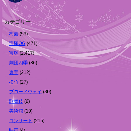
カテゴリー
梅芸
(53)
宝塚OG
(471)
宝塚
(2,417)
劇団四季
(86)
東宝
(212)
松竹
(27)
ブロードウェイ
(30)
歌舞伎
(6)
美術館
(19)
コンサート
(215)
映画
(4)