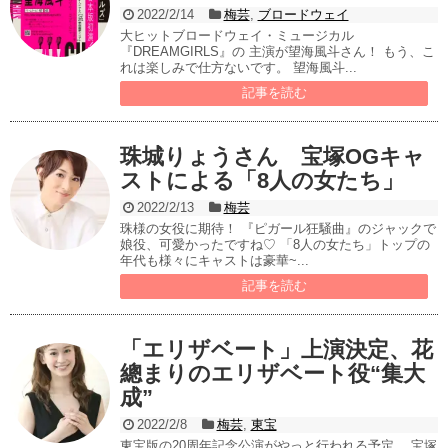
2022/2/14
梅芸
,
ブロードウェイ
大ヒットブロードウェイ・ミュージカル
『DREAMGIRLS』の 主演が望海風斗さん！ もう、こ
れは楽しみで仕方ないです。 望海風斗...
記事を読む
珠城りょうさん 宝塚OGキャ
ストによる「8人の女たち」
2022/2/13
梅芸
珠様の女役に期待！ 『ピガール狂騒曲』のジャックで
娘役、可愛かったですね♡ 「8人の女たち」トップの
年代も様々にキャストは豪華~...
記事を読む
「エリザベート」上演決定、花
總まりのエリザベート役“集大
成”
2022/2/8
梅芸
,
東宝
東宝版の20周年記念公演がやっと行われる予定。 宝塚