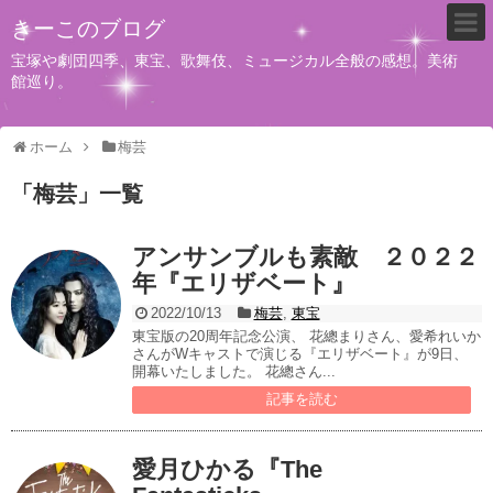
きーこのブログ
宝塚や劇団四季、東宝、歌舞伎、ミュージカル全般の感想。美術
館巡り。
ホーム
梅芸
「
梅芸
」
一覧
アンサンブルも素敵 ２０２２
年『エリザベート』
2022/10/13
梅芸
,
東宝
東宝版の20周年記念公演、 花總まりさん、愛希れいか
さんがWキャストで演じる『エリザベート』が9日、
開幕いたしました。 花總さん...
記事を読む
愛月ひかる『The