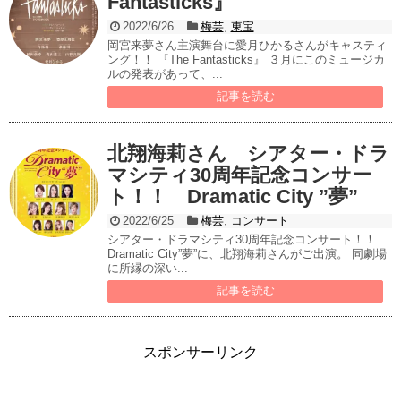
Fantasticks』
2022/6/26
梅芸
,
東宝
岡宮来夢さん主演舞台に愛月ひかるさんがキャスティ
ング！！ 『The Fantasticks』 ３月にこのミュージカ
ルの発表があって、...
記事を読む
北翔海莉さん シアター・ドラ
マシティ30周年記念コンサー
ト！！ Dramatic City ”夢”
2022/6/25
梅芸
,
コンサート
シアター・ドラマシティ30周年記念コンサート！！
Dramatic City”夢”に、北翔海莉さんがご出演。 同劇場
に所縁の深い...
記事を読む
スポンサーリンク