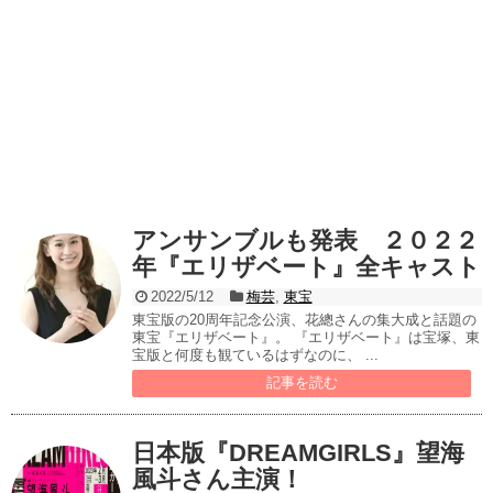
アンサンブルも発表 ２０２２
年『エリザベート』全キャスト
2022/5/12
梅芸
,
東宝
東宝版の20周年記念公演、花總さんの集大成と話題の
東宝『エリザベート』。 『エリザベート』は宝塚、東
宝版と何度も観ているはずなのに、 ...
記事を読む
日本版『DREAMGIRLS』望海
風斗さん主演！