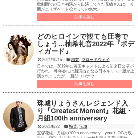
歌劇団での日本初演から出演してきた花總さんは、 今
回がエリザベート役としての集大...
記事を読む
どのヒロインで観ても圧巻で
しょう…柚希礼音2022年『ボデ
ィガード』
2021/10/15
梅芸
,
ブロードウェイ
日本では、2019年に英国キャストによる初来日公演が
行われ、 昨年春には新演出となる日本キャスト版が上
演されましたが、 新型コロナウ...
記事を読む
珠城りょうさんレジェンド入
り『Greatest Moment』花組・
月組100th anniversary
2021/8/22
梅芸
,
宝塚
宝塚花組・月組の100th anniversary year！ OGと現
役生、OGになりたてのスターが共演する夢の舞台。