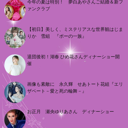
今年の夏は特別！ 夢白あやさんご結婚＆新フ
ァンクラブ
【初日】美しく、ミステリアスな世界観はじま
りか 雪組 『ポーの一族』
退団後初！湖春 ひめ花さんディナーショー開
催
画像も素敵に 永久輝 せあトート花組『エリ
ザベート－愛と死の輪舞－』
お正月 瀬央ゆりあさん ディナーショー