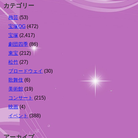
カテゴリー
梅芸
(53)
宝塚OG
(472)
宝塚
(2,417)
劇団四季
(86)
東宝
(212)
松竹
(27)
ブロードウェイ
(30)
歌舞伎
(6)
美術館
(19)
コンサート
(215)
映画
(4)
イベント
(388)
アーカイブ