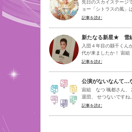
先日のスカイステージ
ョー「シトラスの風」は
記事を読む
新たなる新星★ 雪
入団４年目の縣千くんが
代が来ましたか！ 宙組
記事を読む
公演がないなんて…
宙組 なつ 颯都さん、 
退団、 せつないですね。
記事を読む