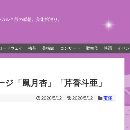
ジカル全般の感想。美術館巡り。
ロードウェイ
梅芸
美術館
コンサート
歌舞伎
映画
イベン
ージ「鳳月杏」「芹香斗亜」
2020/5/12
2020/5/12
宝塚