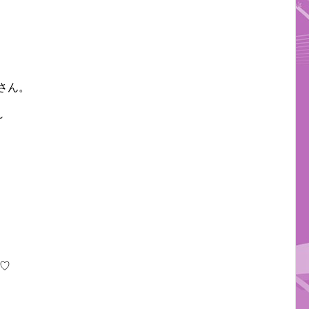
さん。
～
♡