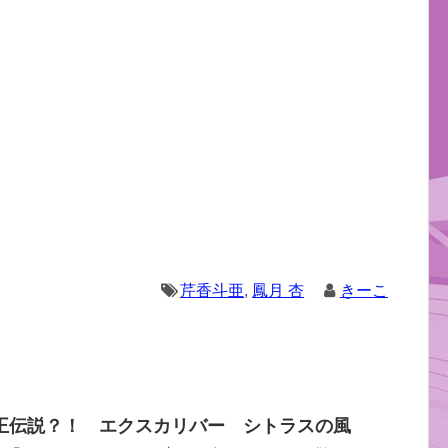
芹香斗亜
,
鳳月 杏
きーこ
王伝説？！ エクスカリバー シトラスの風