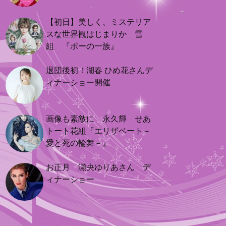
【初日】美しく、ミステリア
スな世界観はじまりか 雪
組 『ポーの一族』
退団後初！湖春 ひめ花さんデ
ィナーショー開催
画像も素敵に 永久輝 せあ
トート花組『エリザベート－
愛と死の輪舞－』
お正月 瀬央ゆりあさん デ
ィナーショー