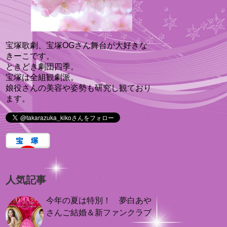
宝塚歌劇、宝塚OGさん舞台が大好きな
きーこです。
ときどき劇団四季。
宝塚は全組観劇派。
娘役さんの美容や姿勢も研究し観ており
ます。
人気記事
今年の夏は特別！ 夢白あや
さんご結婚＆新ファンクラブ