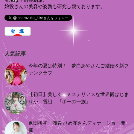
宝塚は全組観劇派。
娘役さんの美容や姿勢も研究し観ております。
人気記事
今年の夏は特別！ 夢白あやさんご結婚＆新フ
ァンクラブ
【初日】美しく、ミステリアスな世界観はじま
りか 雪組 『ポーの一族』
退団後初！湖春 ひめ花さんディナーショー開
催