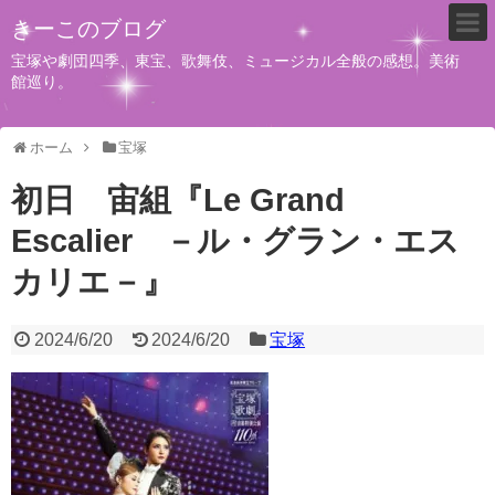
きーこのブログ
宝塚や劇団四季、東宝、歌舞伎、ミュージカル全般の感想。美術
館巡り。
ホーム
宝塚
初日 宙組『Le Grand
Escalier －ル・グラン・エス
カリエ－』
2024/6/20
2024/6/20
宝塚