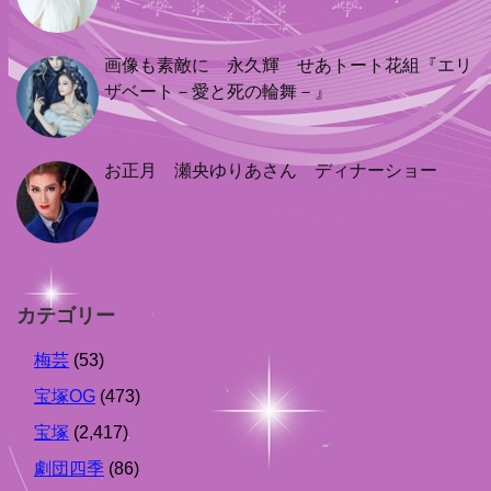
画像も素敵に 永久輝 せあトート花組『エリ
ザベート－愛と死の輪舞－』
お正月 瀬央ゆりあさん ディナーショー
カテゴリー
梅芸
(53)
宝塚OG
(473)
宝塚
(2,417)
劇団四季
(86)