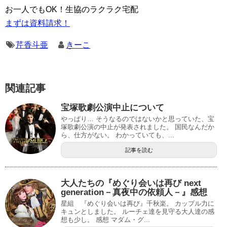
お一人でもOK！生協のラクラク宅配
まずは資料請求！
芹香斗亜
きーこ
関連記事
宝塚歌劇公演中止について
やっぱり… そうなるのではないかと思っていた、宝
塚歌劇公演の中止が発表されました。 国民なんだか
ら、仕方がない。 わかっていても、...
記事を読む
大人たちの『めぐり会いは再び next
generation－真夜中の依頼人－』感想
星組 『めぐり会いは再び』千秋楽。 カップル力に
キュンとしました。 ルーチェ達を見守る大人達の感
想も少し。 感想 マダム・グ...