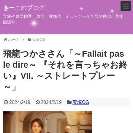
きーこのブログ
宝塚や劇団四季、東宝、歌舞伎、ミュージカル全般の感想。美術
館巡り。
ホーム
宝塚OG
飛龍つかささん「～Fallait pas
le dire～ 『それを言っちゃお終
い』VII. ～ストレートプレー
～」
2024/2/19
2024/2/19
宝塚OG