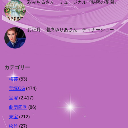
彩みちるさん ミュージカル『秘密の花園』
お正月 瀬央ゆりあさん ディナーショー
カテゴリー
梅芸
(53)
宝塚OG
(474)
宝塚
(2,417)
劇団四季
(86)
東宝
(212)
松竹
(27)