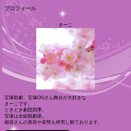
プロフィール
きーこ
宝塚歌劇、宝塚OGさん舞台が大好きな
きーこです。
ときどき劇団四季。
宝塚は全組観劇派。
娘役さんの美容や姿勢も研究し観ております。