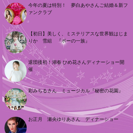
今年の夏は特別！ 夢白あやさんご結婚＆新フ
ァンクラブ
【初日】美しく、ミステリアスな世界観はじま
りか 雪組 『ポーの一族』
退団後初！湖春 ひめ花さんディナーショー開
催
彩みちるさん ミュージカル『秘密の花園』
お正月 瀬央ゆりあさん ディナーショー