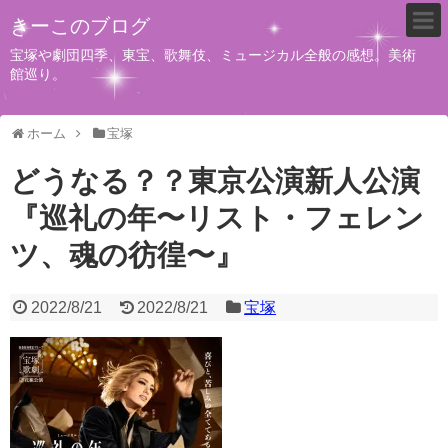
きーこのブログ
宝塚や劇団四季、東宝、歌舞伎、ミュージカル全般の感想。美術
館巡り。
ホーム
宝塚
どうなる？？東京公演新人公演
『巡礼の年〜リスト・フェレン
ツ、魂の彷徨〜』
2022/8/21
2022/8/21
宝塚