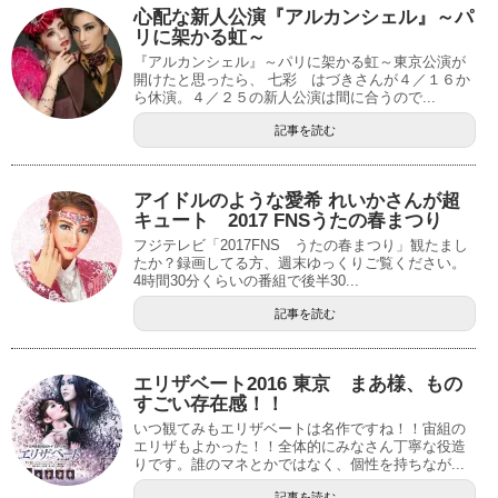
心配な新人公演『アルカンシェル』～パ
リに架かる虹～
『アルカンシェル』～パリに架かる虹～東京公演が
開けたと思ったら、 七彩 はづきさんが４／１６か
ら休演。４／２５の新人公演は間に合うので...
記事を読む
アイドルのような愛希 れいかさんが超
キュート 2017 FNSうたの春まつり
フジテレビ「2017FNS うたの春まつり」観たまし
たか？録画してる方、週末ゆっくりご覧ください。
4時間30分くらいの番組で後半30...
記事を読む
エリザベート2016 東京 まあ様、もの
すごい存在感！！
いつ観てみもエリザベートは名作ですね！！宙組の
エリザもよかった！！全体的にみなさん丁寧な役造
りです。誰のマネとかではなく、個性を持ちなが...
記事を読む