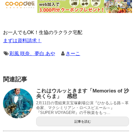
お一人でもOK！生協のラクラク宅配
まずは資料請求！
彩風 咲奈、夢白 あや
きーこ
関連記事
これはウルッときます「Memories of 沙
央くらま」 感想
2月11日の雪組東京宝塚劇場公演『ひかるふる路～革
命家、マクシミリアン・ロベスピエール～』
『SUPER VOYAGER!』の千秋楽をもっ...
記事を読む