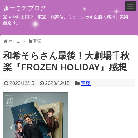
きーこのブログ
宝塚や劇団四季、東宝、歌舞伎、ミュージカル全般の感想。美術
館巡り。
ホーム
宝塚
和希そらさん最後！大劇場千秋
楽『FROZEN HOLIDAY』感想
2023/12/15
2023/12/15
宝塚