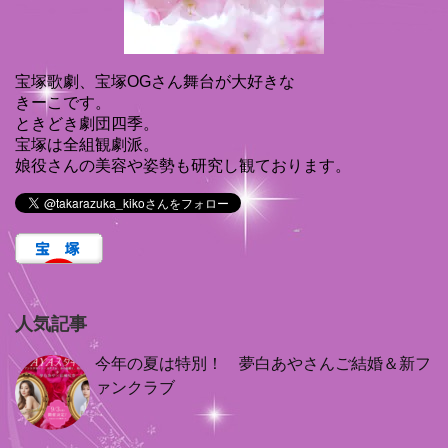
宝塚歌劇、宝塚OGさん舞台が大好きな
きーこです。
ときどき劇団四季。
宝塚は全組観劇派。
娘役さんの美容や姿勢も研究し観ております。
人気記事
今年の夏は特別！ 夢白あやさんご結婚＆新フ
ァンクラブ