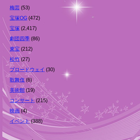
梅芸
(53)
宝塚OG
(472)
宝塚
(2,417)
劇団四季
(86)
東宝
(212)
松竹
(27)
ブロードウェイ
(30)
歌舞伎
(6)
美術館
(19)
コンサート
(215)
映画
(4)
イベント
(388)