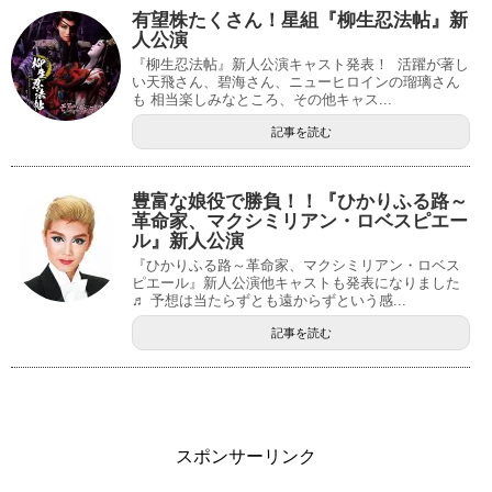
有望株たくさん！星組『柳生忍法帖』新
人公演
『柳生忍法帖』新人公演キャスト発表！ 活躍が著し
い天飛さん、碧海さん、ニューヒロインの瑠璃さん
も 相当楽しみなところ、その他キャス...
記事を読む
豊富な娘役で勝負！！『ひかりふる路～
革命家、マクシミリアン・ロベスピエー
ル』新人公演
『ひかりふる路～革命家、マクシミリアン・ロベス
ピエール』新人公演他キャストも発表になりました
♬ 予想は当たらずとも遠からずという感...
記事を読む
スポンサーリンク