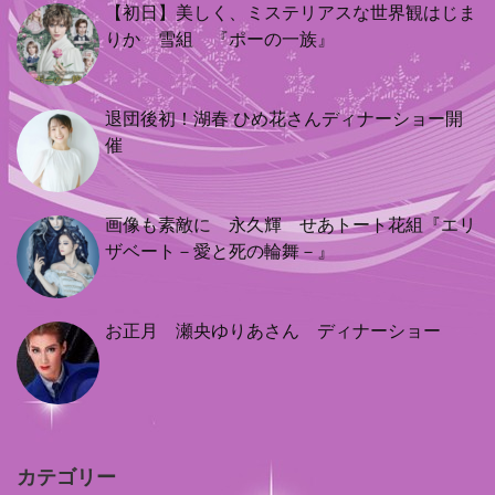
【初日】美しく、ミステリアスな世界観はじま
りか 雪組 『ポーの一族』
退団後初！湖春 ひめ花さんディナーショー開
催
画像も素敵に 永久輝 せあトート花組『エリ
ザベート－愛と死の輪舞－』
お正月 瀬央ゆりあさん ディナーショー
カテゴリー