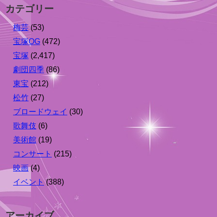
カテゴリー
梅芸
(53)
宝塚OG
(472)
宝塚
(2,417)
劇団四季
(86)
東宝
(212)
松竹
(27)
ブロードウェイ
(30)
歌舞伎
(6)
美術館
(19)
コンサート
(215)
映画
(4)
イベント
(388)
アーカイブ