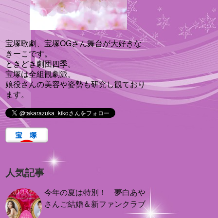
宝塚歌劇、宝塚OGさん舞台が大好きな
きーこです。
ときどき劇団四季。
宝塚は全組観劇派。
娘役さんの美容や姿勢も研究し観ており
ます。
人気記事
今年の夏は特別！ 夢白あや
さんご結婚＆新ファンクラブ