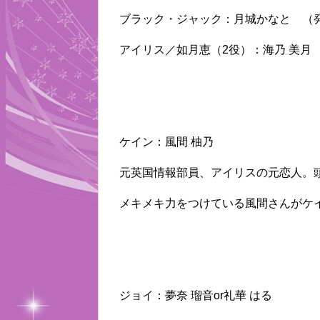
ブラック・ジャック：月城かなと （
アイリス／如月恵（2役）：海乃 美月
ケイン：風間 柚乃
元英国情報部員、アイリスの元恋人。
メキメキ力をつけている風間さんがケ
ジョイ：夢奈 瑠音or礼華 はる