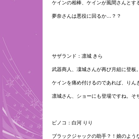
ケインの相棒、ケインが風間さんとす
夢奈さんは悪役に回るか…？？
サザランド：凛城 きら
武器商人、凜城さんが再び月組に登板
ケインを痛め付けるのであれば、りん
凛城さん、ショーにも登場ですね。そ
ピノコ：白河 りり
ブラックジャックの助手？！娘のよう