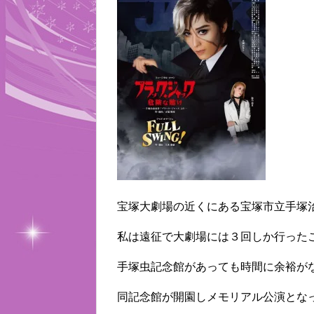
宝塚大劇場の近くにある宝塚市立手塚
私は遠征で大劇場には３回しか行った
手塚虫記念館があっても時間に余裕が
同記念館が開園しメモリアル公演とな