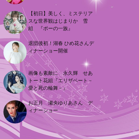
【初日】美しく、ミステリア
スな世界観はじまりか 雪
組 『ポーの一族』
退団後初！湖春 ひめ花さんデ
ィナーショー開催
画像も素敵に 永久輝 せあ
トート花組『エリザベート－
愛と死の輪舞－』
お正月 瀬央ゆりあさん デ
ィナーショー