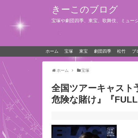
きーこのブログ
宝塚や劇団四季、東宝、歌舞伎、ミュー
ホーム
宝塚
東宝
劇団四季
松竹
ブ
ホーム
宝塚
全国ツアーキャスト
危険な賭け』『FULL 