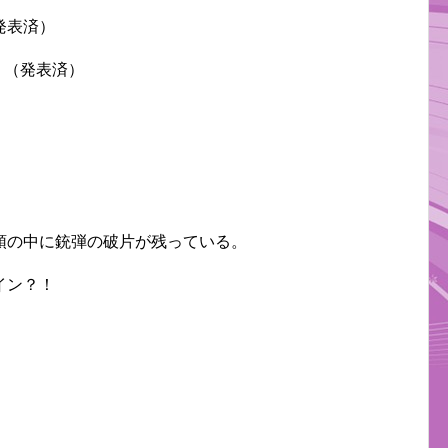
発表済）
 （発表済）
頭の中に銃弾の破片が残っている。
イン？！