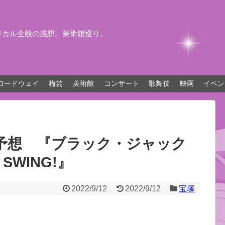
ジカル全般の感想。美術館巡り。
ロードウェイ
梅芸
美術館
コンサート
歌舞伎
映画
イベン
予想 『ブラック・ジャック
SWING!』
2022/9/12
2022/9/12
宝塚