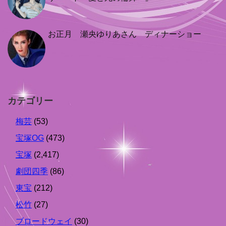
お正月 瀬央ゆりあさん ディナーショー
カテゴリー
梅芸
(53)
宝塚OG
(473)
宝塚
(2,417)
劇団四季
(86)
東宝
(212)
松竹
(27)
ブロードウェイ
(30)