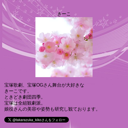
きーこ
宝塚歌劇、宝塚OGさん舞台が大好きな
きーこです。
ときどき劇団四季。
宝塚は全組観劇派。
娘役さんの美容や姿勢も研究し観ております。