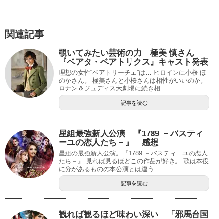
関連記事
覗いてみたい芸術の力 極美 慎さん
『ベアタ・ベアトリクス』キャスト発表
理想の女性“ベアトリーチェ”は… ヒロインに小桜 ほ
のかさん。 極美さんと小桜さんは相性がいいのか。
ロナン＆ジュディス大劇場に続き相...
記事を読む
星組最強新人公演 『1789 －バスティ
ーユの恋人たち－』 感想
星組の最強新人公演。『1789 －バスティーユの恋人
たち－』 見れば見るほどこの作品が好き。 歌は本役
に分があるものの本公演とは違う...
記事を読む
観れば観るほど味わい深い 「邪馬台国