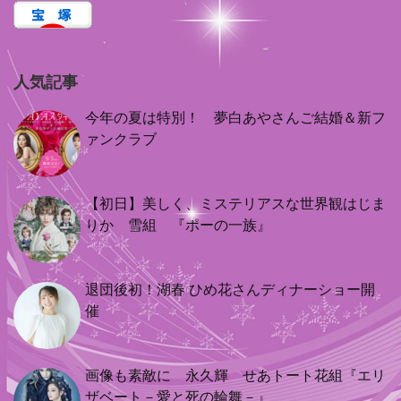
人気記事
今年の夏は特別！ 夢白あやさんご結婚＆新フ
ァンクラブ
【初日】美しく、ミステリアスな世界観はじま
りか 雪組 『ポーの一族』
退団後初！湖春 ひめ花さんディナーショー開
催
画像も素敵に 永久輝 せあトート花組『エリ
ザベート－愛と死の輪舞－』