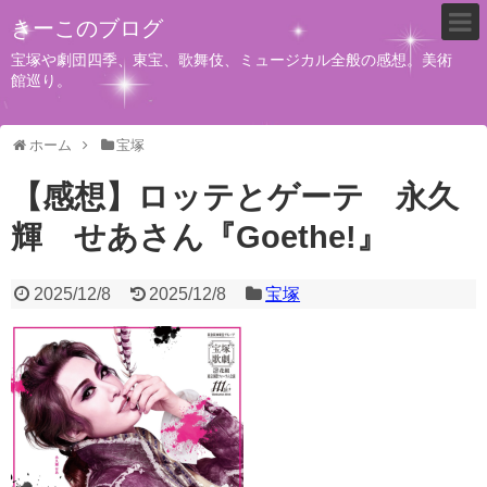
きーこのブログ
宝塚や劇団四季、東宝、歌舞伎、ミュージカル全般の感想。美術
館巡り。
ホーム
宝塚
【感想】ロッテとゲーテ 永久
輝 せあさん『Goethe!』
2025/12/8
2025/12/8
宝塚