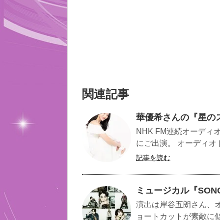
関連記事
華優希さんの『星の
NHK FM連続オーデ
にご出演。 オーディオド
記事を読む
ミュージカル『SON
演出は岸谷五朗さん、オリ
ョートカットが素敵に似