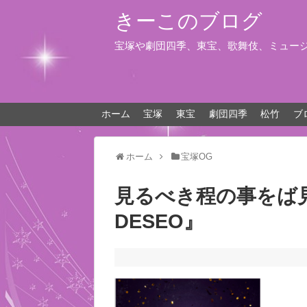
きーこのブログ
宝塚や劇団四季、東宝、歌舞伎、ミュー
ホーム
宝塚
東宝
劇団四季
松竹
ブ
ホーム
宝塚OG
見るべき程の事をば
DESEO』