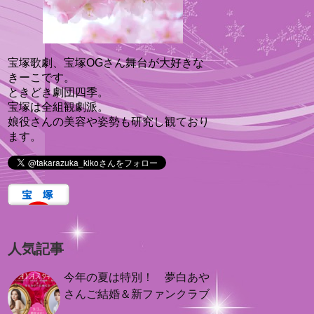
宝塚歌劇、宝塚OGさん舞台が大好きな
きーこです。
ときどき劇団四季。
宝塚は全組観劇派。
娘役さんの美容や姿勢も研究し観ており
ます。
人気記事
今年の夏は特別！ 夢白あや
さんご結婚＆新ファンクラブ