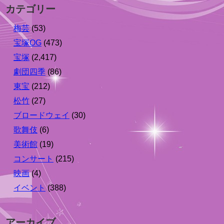
カテゴリー
梅芸
(53)
宝塚OG
(473)
宝塚
(2,417)
劇団四季
(86)
東宝
(212)
松竹
(27)
ブロードウェイ
(30)
歌舞伎
(6)
美術館
(19)
コンサート
(215)
映画
(4)
イベント
(388)
アーカイブ