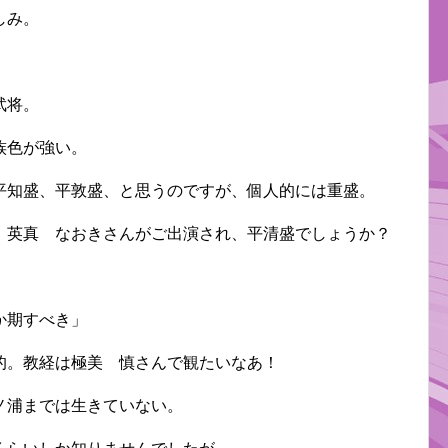
しみ。
武将。
族色が強い。
平知盛、平敦盛、と思うのですが、個人的には重盛。
。英真 なおきさんがご出演され、平清盛でしょうか？
か期すべき」
的。教経は極美 慎さんで観たいなあ！
ノ浦までは生きていない。