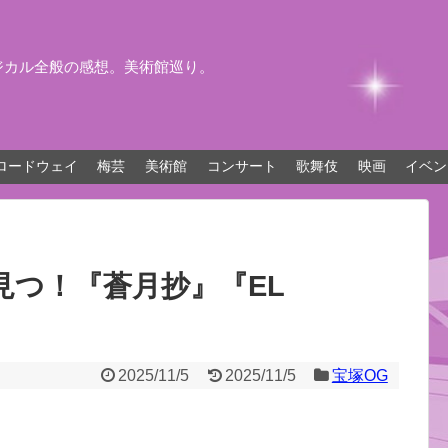
ジカル全般の感想。美術館巡り。
ロードウェイ
梅芸
美術館
コンサート
歌舞伎
映画
イベン
見つ！『蒼月抄』『EL
2025/11/5
2025/11/5
宝塚OG