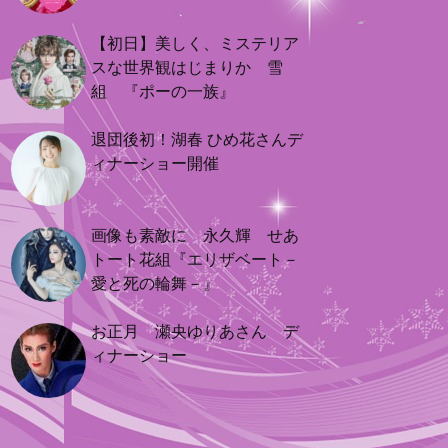
【初日】美しく、ミステリア
スな世界観はじまりか 雪
組 『ポーの一族』
退団後初！湖春 ひめ花さんデ
ィナーショー開催
画像も素敵に 永久輝 せあ
トート花組『エリザベート－
愛と死の輪舞－』
お正月 瀬央ゆりあさん デ
ィナーショー