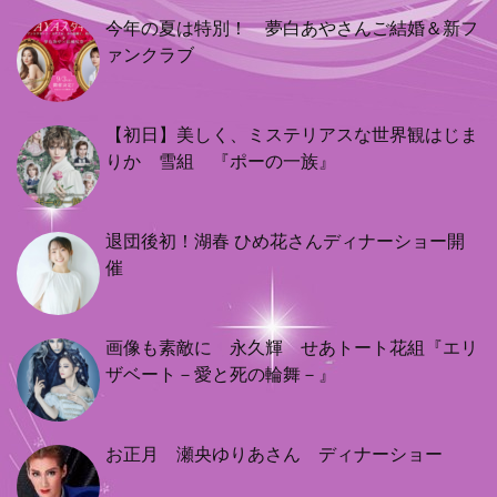
今年の夏は特別！ 夢白あやさんご結婚＆新フ
ァンクラブ
【初日】美しく、ミステリアスな世界観はじま
りか 雪組 『ポーの一族』
退団後初！湖春 ひめ花さんディナーショー開
催
画像も素敵に 永久輝 せあトート花組『エリ
ザベート－愛と死の輪舞－』
お正月 瀬央ゆりあさん ディナーショー