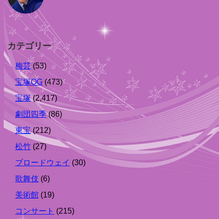
カテゴリー
梅芸
(53)
宝塚OG
(473)
宝塚
(2,417)
劇団四季
(86)
東宝
(212)
松竹
(27)
ブロードウェイ
(30)
歌舞伎
(6)
美術館
(19)
コンサート
(215)