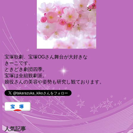
宝塚歌劇、宝塚OGさん舞台が大好きな
きーこです。
ときどき劇団四季。
宝塚は全組観劇派。
娘役さんの美容や姿勢も研究し観ております。
人気記事