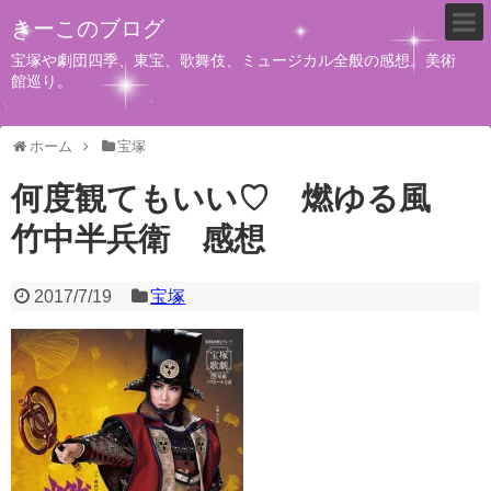
きーこのブログ
宝塚や劇団四季、東宝、歌舞伎、ミュージカル全般の感想。美術
館巡り。
ホーム
宝塚
何度観てもいい♡ 燃ゆる風
竹中半兵衛 感想
2017/7/19
宝塚