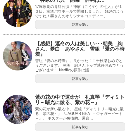
「神家の七人」開幕 評判は…
宝塚歌劇の専科公演「神家（こうや）の七人」が１
３日、宝塚バウホールで開幕しました。 好評のよう
ですね！轟さんのオリジナルコメディー。 ...
記事を読む
【感想】運命の人は美しい･･･朝美 絢
さん、夢白 あやさん 雪組『愛の不時
着』
雪組『愛の不時着』。良かった！！千秋楽おめでと
うございます。 朝美 絢さんトップ就任おめでとう
ございます！ Netflixの原作は話...
記事を読む
紫の花の中で運命が 礼真琴『ディミト
リ～曙光に散る、紫の花～』
紫の花が舞い散る中、 星組『ディミトリ～曙光に散
る、紫の花～』『JAGUAR BEAT－ジャガービート
－』。 ポスターが象徴的。運命...
記事を読む