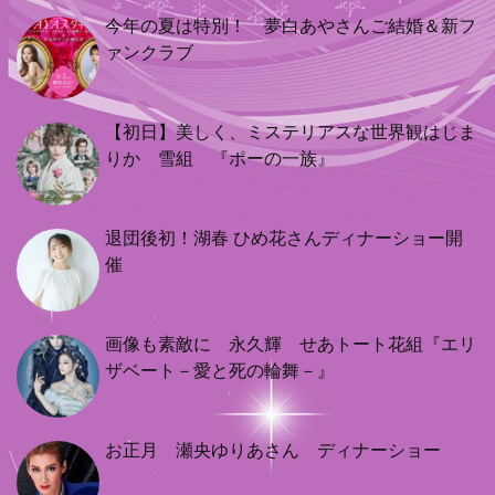
今年の夏は特別！ 夢白あやさんご結婚＆新フ
ァンクラブ
【初日】美しく、ミステリアスな世界観はじま
りか 雪組 『ポーの一族』
退団後初！湖春 ひめ花さんディナーショー開
催
画像も素敵に 永久輝 せあトート花組『エリ
ザベート－愛と死の輪舞－』
お正月 瀬央ゆりあさん ディナーショー