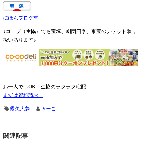
にほんブログ村
↓コープ（生協）でも宝塚、劇団四季、東宝のチケット取り
扱いあります♪
お一人でもOK！生協のラクラク宅配
まずは資料請求！
霧矢大夢
きーこ
関連記事