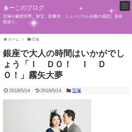
きーこのブログ
宝塚や劇団四季、東宝、歌舞伎、ミュージカル全般の感想。美術
館巡り。
ホーム
宝塚
銀座で大人の時間はいかがでし
ょう「Ｉ ＤＯ！ Ｉ Ｄ
Ｏ！」霧矢大夢
2018/5/14
2018/5/14
宝塚