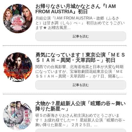
お帰りなさい月城かなとさん『I AM
FROM AUSTRIA』初日
月組公演『I AM FROM AUSTRIA－故郷（ふるさ
と）は甘き調（しら）べ－』 初日おめでとうござい
ます★ お稽古風景...
記事を読む
勇気になっています！東京公演「ＭＥＳ
ＳＩＡＨ－異聞・天草四郎－」初日
関西での台風影響、北海道地震と日本が大変な時期
になっていますが、宝塚歌劇団花組東京公演「ＭＥ
ＳＳＩＡＨ－異聞・天草四郎－」が７日、開幕し...
記事を読む
大物か？星組新人公演「眩耀の谷～舞い
降りた新星～」
研５の蒼海さりおさん初主演おめでとうございま
す！ お疲れ様でしたー！ 星組新人公演「眩耀の谷～
舞い降りた新星～」 ２月２５日、...