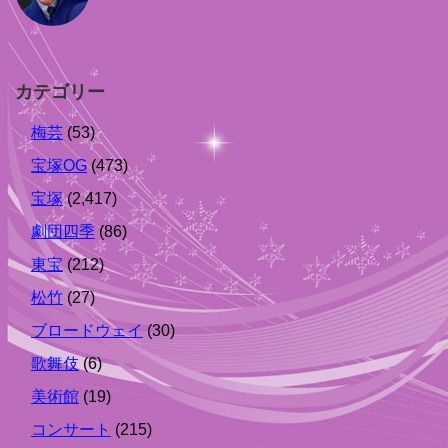
カテゴリー
梅芸
(53)
宝塚OG
(473)
宝塚
(2,417)
劇団四季
(86)
東宝
(212)
松竹
(27)
ブロードウェイ
(30)
歌舞伎
(6)
美術館
(19)
コンサート
(215)