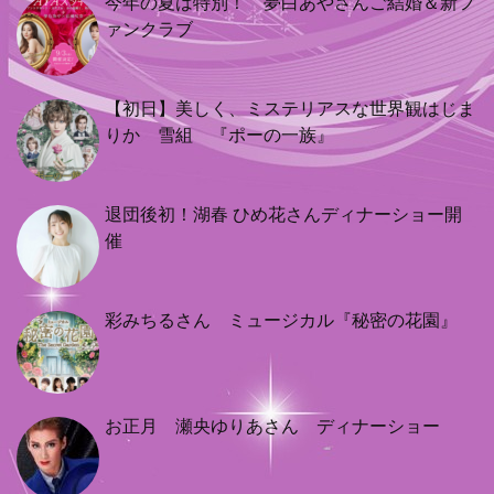
今年の夏は特別！ 夢白あやさんご結婚＆新フ
ァンクラブ
【初日】美しく、ミステリアスな世界観はじま
りか 雪組 『ポーの一族』
退団後初！湖春 ひめ花さんディナーショー開
催
彩みちるさん ミュージカル『秘密の花園』
お正月 瀬央ゆりあさん ディナーショー