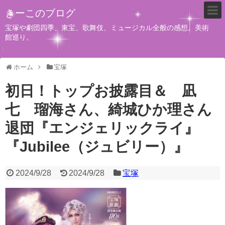
きーこのブログ
宝塚や劇団四季、東宝、歌舞伎、ミュージカル全般の感想。美術
館巡り。
ホーム
宝塚
初日！トップお披露目＆ 凪
七 瑠海さん、綺城ひか理さん
退団『エンジェリックライ』
『Jubilee（ジュビリー）』
2024/9/28
2024/9/28
宝塚