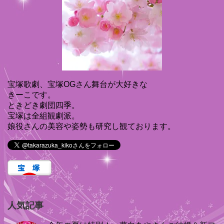
宝塚歌劇、宝塚OGさん舞台が大好きな
きーこです。
ときどき劇団四季。
宝塚は全組観劇派。
娘役さんの美容や姿勢も研究し観ております。
人気記事