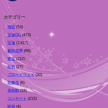
カテゴリー
梅芸
(53)
宝塚OG
(473)
宝塚
(2,417)
劇団四季
(86)
東宝
(212)
松竹
(27)
ブロードウェイ
(30)
歌舞伎
(6)
美術館
(19)
コンサート
(215)
映画
(4)