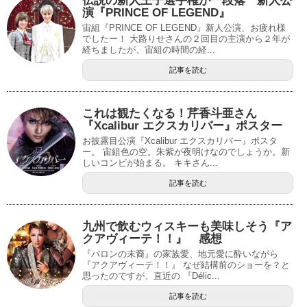
伝説の新人王子選手権が一段落 新人公
演『PRINCE OF LEGEND』
宙組『PRINCE OF LEGEND』新人公演、お疲れ様
でしたー！ 大路りせさんの２回目の主演から２年が
経ちましたが、宙組の時間の経...
記事を読む
これは観たくなる！芹香斗亜さん
『Xcalibur エクスカリバー』ポスター
お披露目公演『Xcalibur エクスカリバー』ポスタ
ー。 宙組色の空。朱紫が夜明けなのでしょうか。新
しいコンビが始まる。 キキさん...
記事を読む
九州で飲むウィスキーも美味しそう『ア
クアヴィーテ！！』 感想
『バロンの末裔』の家族愛、地元愛に酔いながら
『アクアヴィーテ！！』 なぜ結構前のショーを？と
思ったのですが、直近の 『Délic...
記事を読む