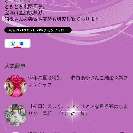
きーこです。
ときどき劇団四季。
宝塚は全組観劇派。
娘役さんの美容や姿勢も研究し観ております。
人気記事
今年の夏は特別！ 夢白あやさんご結婚＆新フ
ァンクラブ
【初日】美しく、ミステリアスな世界観はじま
りか 雪組 『ポーの一族』