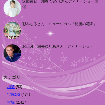
退団後初！湖春 ひめ花さんディナーショー開
催
彩みちるさん ミュージカル『秘密の花園』
お正月 瀬央ゆりあさん ディナーショー
カテゴリー
梅芸
(53)
宝塚OG
(474)
宝塚
(2,417)