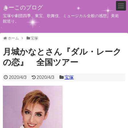
きーこのブログ
宝塚や劇団四季、東宝、歌舞伎、ミュージカル全般の感想。美術
館巡り。
ホーム
宝塚
月城かなとさん『ダル・レーク
の恋』 全国ツアー
2020/4/3
2020/4/3
宝塚