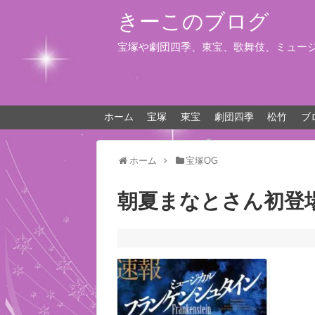
きーこのブログ
宝塚や劇団四季、東宝、歌舞伎、ミュー
ホーム
宝塚
東宝
劇団四季
松竹
ブ
ホーム
宝塚OG
朝夏まなとさん初登