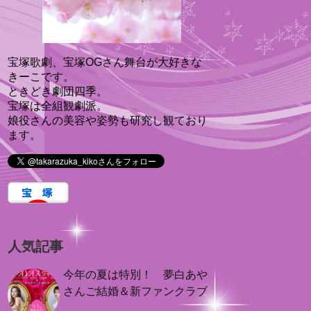
宝塚歌劇、宝塚OGさん舞台が大好きな
きーこです。
ときどき劇団四季。
宝塚は全組観劇派。
娘役さんの美容や姿勢も研究し観ており
ます。
人気記事
今年の夏は特別！ 夢白あや
さんご結婚＆新ファンクラブ