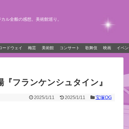
ジカル全般の感想。美術館巡り。
ロードウェイ
梅芸
美術館
コンサート
歌舞伎
映画
イベン
場『フランケンシュタイン』
2025/1/11
2025/1/11
宝塚OG