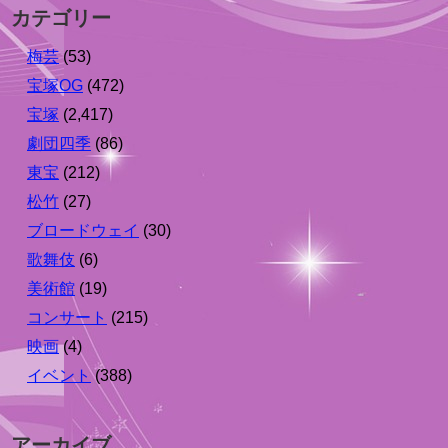
カテゴリー
梅芸
(53)
宝塚OG
(472)
宝塚
(2,417)
劇団四季
(86)
東宝
(212)
松竹
(27)
ブロードウェイ
(30)
歌舞伎
(6)
美術館
(19)
コンサート
(215)
映画
(4)
イベント
(388)
アーカイブ