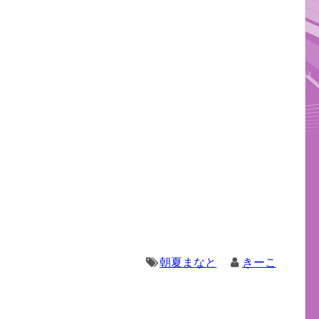
朝夏まなと
きーこ