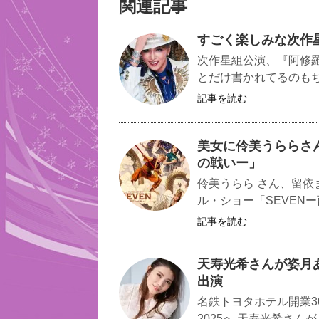
関連記事
すごく楽しみな次作
次作星組公演、『阿修
とだけ書かれてるのもち
記事を読む
美女に伶美うららさん
の戦いー」
伶美うらら さん、留依
ル・ショー「SEVENー
記事を読む
天寿光希さんが姿月あさと
出演
名鉄トヨタホテル開業30周
2025へ 天寿光希さんが