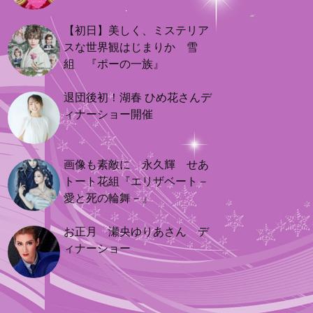
【初日】美しく、ミステリア
スな世界観はじまりか 雪
組 『ポーの一族』
退団後初！湖春 ひめ花さんデ
ィナーショー開催
画像も素敵に 永久輝 せあ
トート花組『エリザベート－
愛と死の輪舞－』
お正月 瀬央ゆりあさん デ
ィナーショー