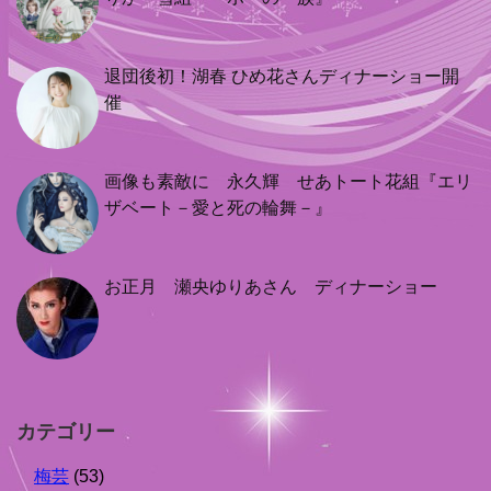
退団後初！湖春 ひめ花さんディナーショー開
催
画像も素敵に 永久輝 せあトート花組『エリ
ザベート－愛と死の輪舞－』
お正月 瀬央ゆりあさん ディナーショー
カテゴリー
梅芸
(53)