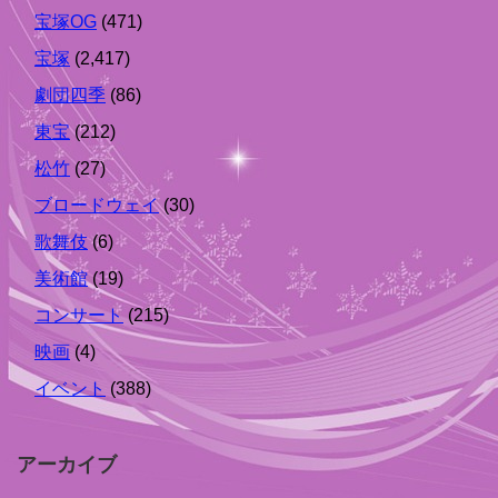
宝塚OG
(471)
宝塚
(2,417)
劇団四季
(86)
東宝
(212)
松竹
(27)
ブロードウェイ
(30)
歌舞伎
(6)
美術館
(19)
コンサート
(215)
映画
(4)
イベント
(388)
アーカイブ