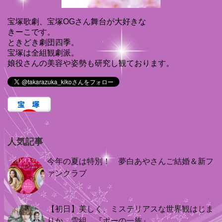
宝塚歌劇、宝塚OGさん舞台が大好きな
きーこです。
ときどき劇団四季。
宝塚は全組観劇派。
娘役さんの美容や姿勢も研究し観ております。
人気記事
今年の夏は特別！ 夢白あやさんご結婚＆新フ
ァンクラブ
【初日】美しく、ミステリアスな世界観はじま
りか 雪組 『ポーの一族』