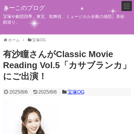
きーこのブログ
宝塚や劇団四季、東宝、歌舞伎、ミュージカル全般の感想。美術
館巡り。
ホーム
宝塚OG
有沙瞳さんがClassic Movie
Reading Vol.5「カサブランカ」
にご出演！
2025/8/6
2025/8/6
宝塚OG