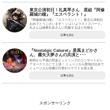
東京公演初日！礼真琴さん 星組『阿修
羅城の瞳』『エスペラント！』
『阿修羅城の瞳』『エスペラント！』東京公演初日
おめでとうございます！ いよいよラストスパート。
礼さんは柚希礼音さんに匹敵するほど任期を...
記事を読む
『Nostalgic Cabaret』星風まどかさ
ん、霧矢大夢さんの共演と･･･
昭和から平成の邦楽ヒットソングのコンサートがシ
アタークリエにて上演！ ミュージカル聖地日比谷で
ミュージカル俳優が日替わりゲストを迎え歌...
記事を読む
スポンサーリンク