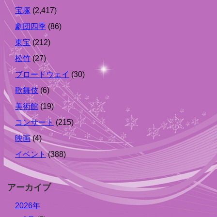
宝塚
(2,417)
劇団四季
(86)
東宝
(212)
松竹
(27)
ブロードウェイ
(30)
歌舞伎
(6)
美術館
(19)
コンサート
(215)
映画
(4)
イベント
(388)
アーカイブ
2026年