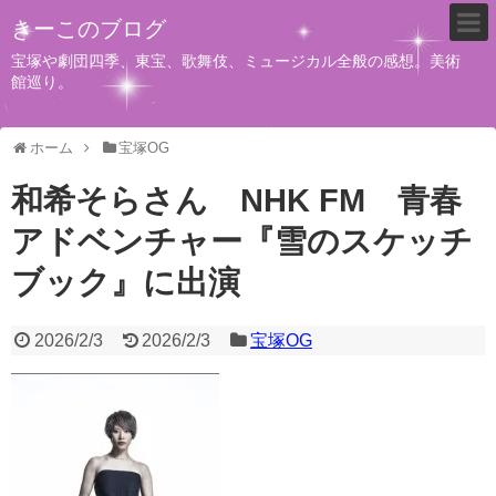
きーこのブログ
宝塚や劇団四季、東宝、歌舞伎、ミュージカル全般の感想。美術
館巡り。
ホーム
宝塚OG
和希そらさん NHK FM 青春
アドベンチャー『雪のスケッチ
ブック』に出演
2026/2/3
2026/2/3
宝塚OG