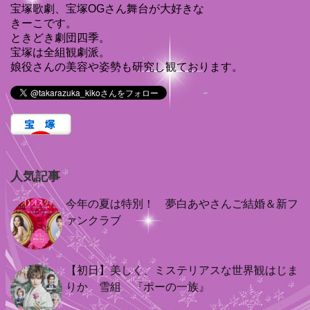
宝塚歌劇、宝塚OGさん舞台が大好きな
きーこです。
ときどき劇団四季。
宝塚は全組観劇派。
娘役さんの美容や姿勢も研究し観ております。
人気記事
今年の夏は特別！ 夢白あやさんご結婚＆新フ
ァンクラブ
【初日】美しく、ミステリアスな世界観はじま
りか 雪組 『ポーの一族』