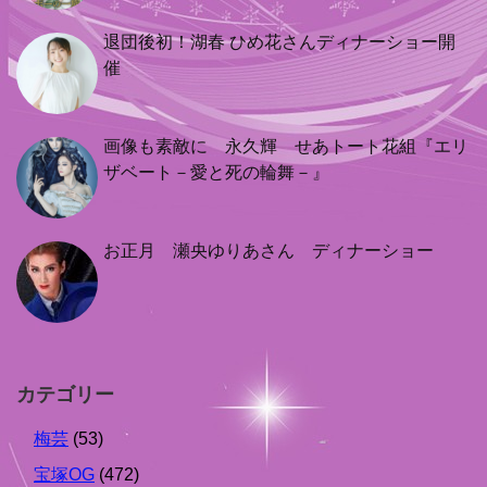
退団後初！湖春 ひめ花さんディナーショー開
催
画像も素敵に 永久輝 せあトート花組『エリ
ザベート－愛と死の輪舞－』
お正月 瀬央ゆりあさん ディナーショー
カテゴリー
梅芸
(53)
宝塚OG
(472)