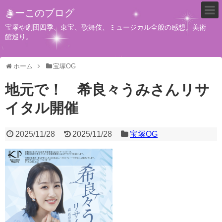
きーこのブログ
宝塚や劇団四季、東宝、歌舞伎、ミュージカル全般の感想。美術
館巡り。
ホーム
宝塚OG
地元で！ 希良々うみさんリサ
イタル開催
2025/11/28
2025/11/28
宝塚OG