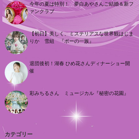
今年の夏は特別！ 夢白あやさんご結婚＆新フ
ァンクラブ
【初日】美しく、ミステリアスな世界観はじま
りか 雪組 『ポーの一族』
退団後初！湖春 ひめ花さんディナーショー開
催
彩みちるさん ミュージカル『秘密の花園』
カテゴリー