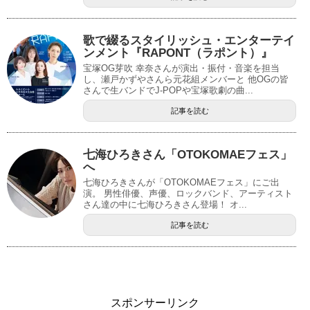
歌で綴るスタイリッシュ・エンターテイ
ンメント『RAPONT（ラポント）』
宝塚OG芽吹 幸奈さんが演出・振付・音楽を担当
し、瀬戸かずやさんら元花組メンバーと 他OGの皆
さんで生バンドでJ-POPや宝塚歌劇の曲...
記事を読む
七海ひろきさん「OTOKOMAEフェス」
へ
七海ひろきさんが「OTOKOMAEフェス」にご出
演。 男性俳優、声優、ロックバンド、アーティスト
さん達の中に七海ひろきさん登場！ オ...
記事を読む
スポンサーリンク