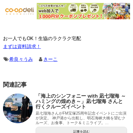
お一人でもOK！生協のラクラク宅配
まずは資料請求！
希良々うみ
きーこ
関連記事
「海上のシンフォニー with 凪七瑠海 ～
ハミングの煌めき～」凪七瑠海 さんと
行くクルーズイベント
凪七瑠海さんがFM宝塚25周年記念イベントにご出演
が決定。 神戸港から出航し、明石海峡大橋を望むク
ルーズ、お食事、トーク＆ミニライブ。...
記事を読む