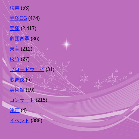
梅芸
(53)
宝塚OG
(474)
宝塚
(2,417)
劇団四季
(86)
東宝
(212)
松竹
(27)
ブロードウェイ
(31)
歌舞伎
(6)
美術館
(19)
コンサート
(215)
映画
(4)
イベント
(388)