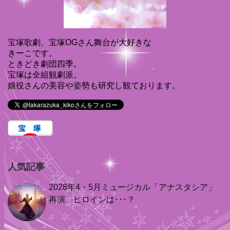
宝塚歌劇、宝塚OGさん舞台が大好きな
きーこです。
ときどき劇団四季。
宝塚は全組観劇派。
娘役さんの美容や姿勢も研究し観ております。
人気記事
2028年4・5月ミュージカル「アナスタシア」
再演 ヒロインは･･･？