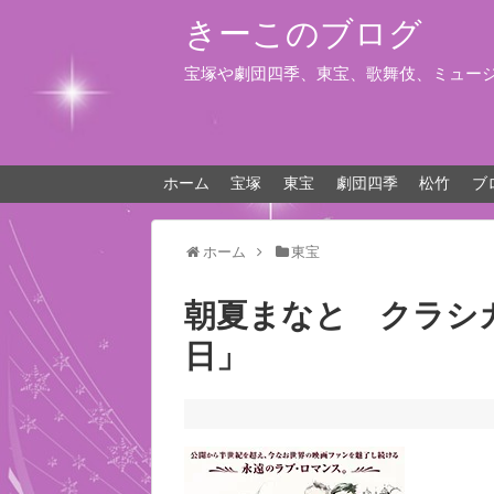
きーこのブログ
宝塚や劇団四季、東宝、歌舞伎、ミュー
ホーム
宝塚
東宝
劇団四季
松竹
ブ
ホーム
東宝
朝夏まなと クラシ
日」