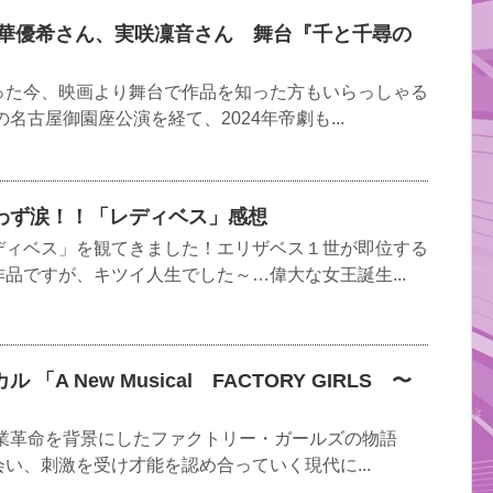
、華優希さん、実咲凜音さん 舞台『千と千尋の
った今、映画より舞台で作品を知った方もいらっしゃる
名古屋御園座公演を経て、2024年帝劇も...
わず涙！！「レディベス」感想
ディベス」を観てきました！エリザベス１世が即位する
品ですが、キツイ人生でした～…偉大な女王誕生...
A New Musical FACTORY GIRLS 〜
産業革命を背景にしたファクトリー・ガールズの物語
い、刺激を受け才能を認め合っていく現代に...