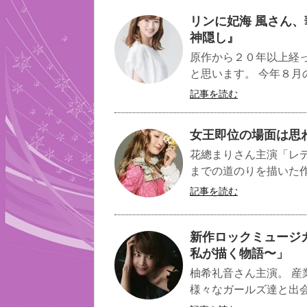
リンに妃海 風さん
神隠し』
原作から２０年以上経
と思います。 今年８月の
記事を読む
女王即位の場面は思
花總まりさん主演「レ
までの道のりを描いた作
記事を読む
新作ロックミュージカル 「
私が描く物語〜」
柚希礼音さん主演。 
様々なガールズ達と出会