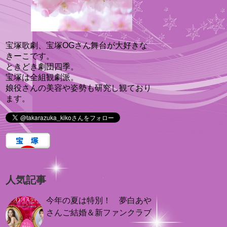
宝塚歌劇、宝塚OGさん舞台が大好きな
きーこです。
ときどき劇団四季。
宝塚は全組観劇派。
娘役さんの美容や姿勢も研究し観ており
ます。
人気記事
今年の夏は特別！ 夢白あや
さんご結婚＆新ファンクラブ