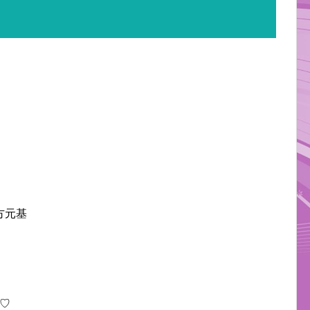
方元基
♡