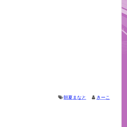
朝夏まなと
きーこ