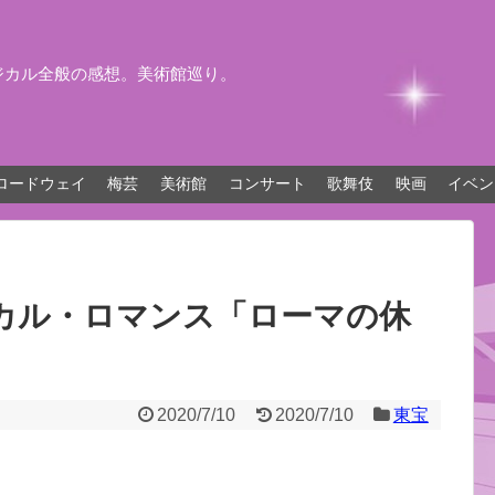
ジカル全般の感想。美術館巡り。
ロードウェイ
梅芸
美術館
コンサート
歌舞伎
映画
イベン
カル・ロマンス「ローマの休
2020/7/10
2020/7/10
東宝