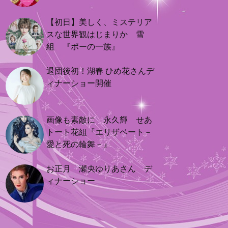
【初日】美しく、ミステリア
スな世界観はじまりか 雪
組 『ポーの一族』
退団後初！湖春 ひめ花さんデ
ィナーショー開催
画像も素敵に 永久輝 せあ
トート花組『エリザベート－
愛と死の輪舞－』
お正月 瀬央ゆりあさん デ
ィナーショー