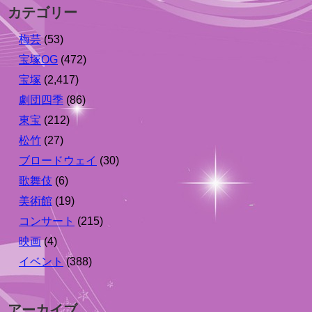
カテゴリー
梅芸
(53)
宝塚OG
(472)
宝塚
(2,417)
劇団四季
(86)
東宝
(212)
松竹
(27)
ブロードウェイ
(30)
歌舞伎
(6)
美術館
(19)
コンサート
(215)
映画
(4)
イベント
(388)
アーカイブ