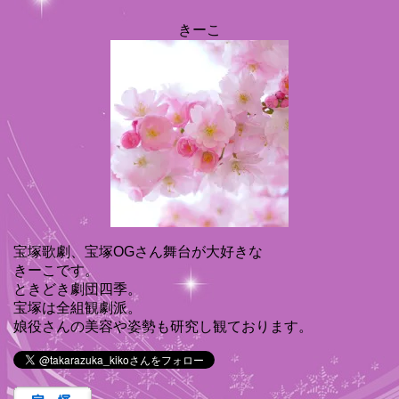
きーこ
宝塚歌劇、宝塚OGさん舞台が大好きな
きーこです。
ときどき劇団四季。
宝塚は全組観劇派。
娘役さんの美容や姿勢も研究し観ております。