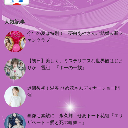
人気記事
今年の夏は特別！ 夢白あやさんご結婚＆新フ
ァンクラブ
【初日】美しく、ミステリアスな世界観はじま
りか 雪組 『ポーの一族』
退団後初！湖春 ひめ花さんディナーショー開
催
画像も素敵に 永久輝 せあトート花組『エリ
ザベート－愛と死の輪舞－』