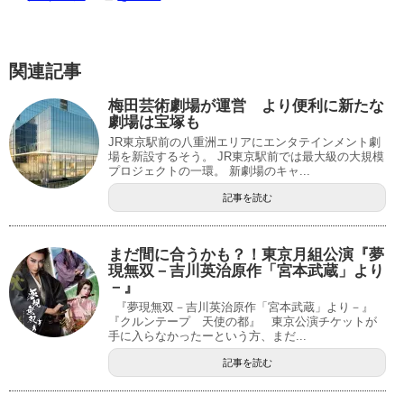
関連記事
梅田芸術劇場が運営 より便利に新たな
劇場は宝塚も
JR東京駅前の八重洲エリアにエンタテインメント劇
場を新設するそう。 JR東京駅前では最大級の大規模
プロジェクトの一環。 新劇場のキャ...
記事を読む
まだ間に合うかも？！東京月組公演『夢
現無双－吉川英治原作「宮本武蔵」より
－』
『夢現無双－吉川英治原作「宮本武蔵」より－』
『クルンテープ 天使の都』 東京公演チケットが
手に入らなかったーという方、まだ...
記事を読む