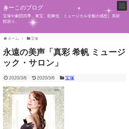
きーこのブログ
宝塚や劇団四季、東宝、歌舞伎、ミュージカル全般の感想。美術
館巡り。
ホーム
宝塚
永遠の美声「真彩 希帆 ミュージ
ック・サロン」
2020/3/6
2020/3/6
宝塚