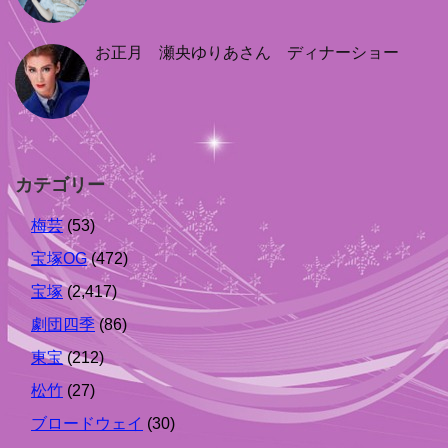
お正月 瀬央ゆりあさん ディナーショー
カテゴリー
梅芸
(53)
宝塚OG
(472)
宝塚
(2,417)
劇団四季
(86)
東宝
(212)
松竹
(27)
ブロードウェイ
(30)