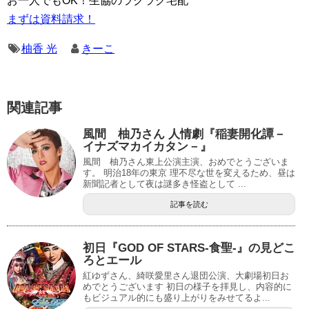
お一人でもOK！生協のラクラク宅配
まずは資料請求！
柚香 光
きーこ
関連記事
風間 柚乃さん 人情劇『稲妻開化譚－
イナズマカイカタン－』
風間 柚乃さん東上公演主演、おめでとうございま
す。 明治18年の東京 理不尽な世を変えるため、昼は
新聞記者として夜は謎多き怪盗として ...
記事を読む
初日『GOD OF STARS-食聖-』の見どこ
ろとエール
紅ゆずさん、綺咲愛里さん退団公演、大劇場初日お
めでとうございます 初日の様子を拝見し、内容的に
もビジュアル的にも盛り上がりをみせてるよ...