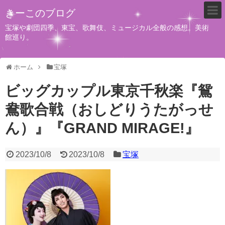
きーこのブログ
宝塚や劇団四季、東宝、歌舞伎、ミュージカル全般の感想。美術
館巡り。
ホーム
宝塚
ビッグカップル東京千秋楽『鴛
鴦歌合戦（おしどりうたがっせ
ん）』『GRAND MIRAGE!』
2023/10/8
2023/10/8
宝塚