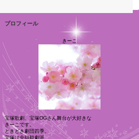
プロフィール
きーこ
宝塚歌劇、宝塚OGさん舞台が大好きな
きーこです。
ときどき劇団四季。
宝塚は全組観劇派。