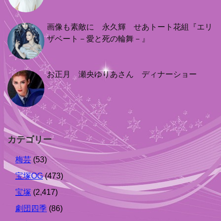
画像も素敵に 永久輝 せあトート花組『エリ
ザベート－愛と死の輪舞－』
お正月 瀬央ゆりあさん ディナーショー
カテゴリー
梅芸
(53)
宝塚OG
(473)
宝塚
(2,417)
劇団四季
(86)