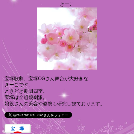
きーこ
宝塚歌劇、宝塚OGさん舞台が大好きな
きーこです。
ときどき劇団四季。
宝塚は全組観劇派。
娘役さんの美容や姿勢も研究し観ております。