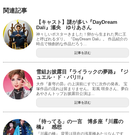
関連記事
【キャスト】謎が多い『DayDream
Dali』瀬央 ゆりあさん
神々しいポスターきました！卵から生まれた男に王
と呼ばれるダリ。 『DayDream Dali』。 作品紹介の
時点で独創的な作品だろう...
記事を読む
雪組お披露目『ライラックの夢路』『ジ
ュエル・ド・パリ!!』
大作『蒼穹の昴』の上演前にすでに次作の発表。 宝
塚作品の流れは留まりません。 彩風 咲奈さん、夢白
あやさんトップお披露目公演は...
記事を読む
「待ってる」の一言 博多座『川霧の
橋』 感想
『川霧の橋』 背景は現在の浅草橋あたりなんです