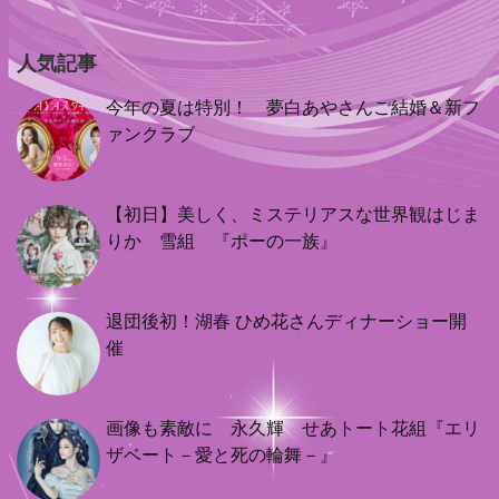
人気記事
今年の夏は特別！ 夢白あやさんご結婚＆新フ
ァンクラブ
【初日】美しく、ミステリアスな世界観はじま
りか 雪組 『ポーの一族』
退団後初！湖春 ひめ花さんディナーショー開
催
画像も素敵に 永久輝 せあトート花組『エリ
ザベート－愛と死の輪舞－』