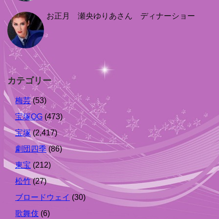
お正月 瀬央ゆりあさん ディナーショー
カテゴリー
梅芸
(53)
宝塚OG
(473)
宝塚
(2,417)
劇団四季
(86)
東宝
(212)
松竹
(27)
ブロードウェイ
(30)
歌舞伎
(6)