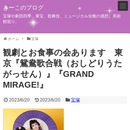
きーこのブログ
宝塚や劇団四季、東宝、歌舞伎、ミュージカル全般の感想。美術
館巡り。
ホーム
宝塚
観劇とお食事の会あります 東
京『鴛鴦歌合戦（おしどりうた
がっせん）』『GRAND
MIRAGE!』
2023/6/20
2023/6/20
宝塚