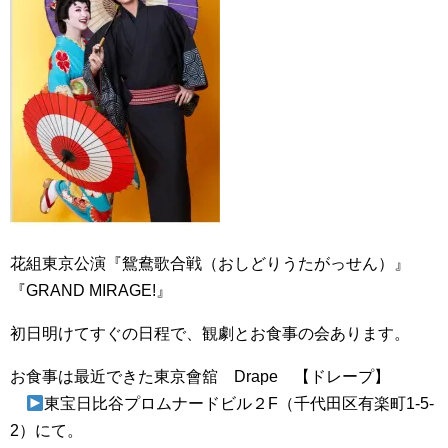
花組東京公演『鴛鴦歌合戦（おしどりうたがっせん）』
『GRAND MIRAGE!』
初日明けてすぐの日程で、観劇とお食事の会あります。
お食事は最近できた東京會舘 Drape 【ドレープ】
東宝日比谷プロムナードビル２F（千代田区有楽町1-5-
2）にて。