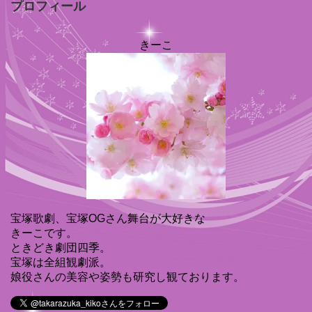
プロフィール
きーこ
宝塚歌劇、宝塚OGさん舞台が大好きな
きーこです。
ときどき劇団四季。
宝塚は全組観劇派。
娘役さんの美容や姿勢も研究し観ております。