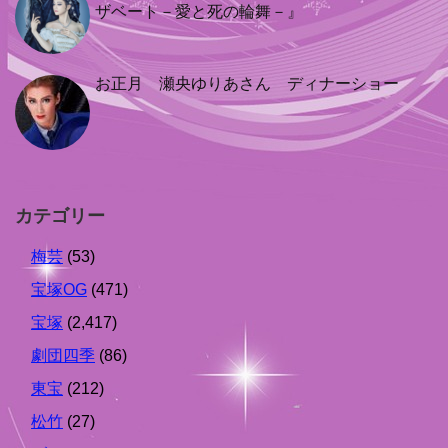
ザベート－愛と死の輪舞－』
お正月 瀬央ゆりあさん ディナーショー
カテゴリー
梅芸
(53)
宝塚OG
(471)
宝塚
(2,417)
劇団四季
(86)
東宝
(212)
松竹
(27)