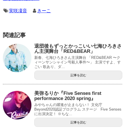
実咲凜音
きーこ
関連記事
退団後もずっとかっこいい七海ひろきさ
ん主演舞台「RED&BEAR」
新春、七海ひろきさん主演舞台 「RED&BEAR 〜ク
ィーンサンシャイン号殺人事件〜」 主演ですよ、す
ごい 歌あり、ダ...
記事を読む
美弥るりか『Five Senses first
performance 2020 spring』
みやちゃんの躍進が止まらない！ 文化庁
Beyond2020認証プログラム ステージ Five Senses
に出演決定！ ※ちな...
記事を読む