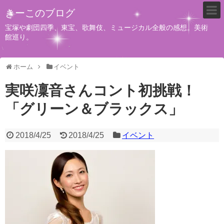
きーこのブログ
宝塚や劇団四季、東宝、歌舞伎、ミュージカル全般の感想。美術
館巡り。
ホーム
イベント
実咲凜音さんコント初挑戦！
「グリーン＆ブラックス」
2018/4/25
2018/4/25
イベント