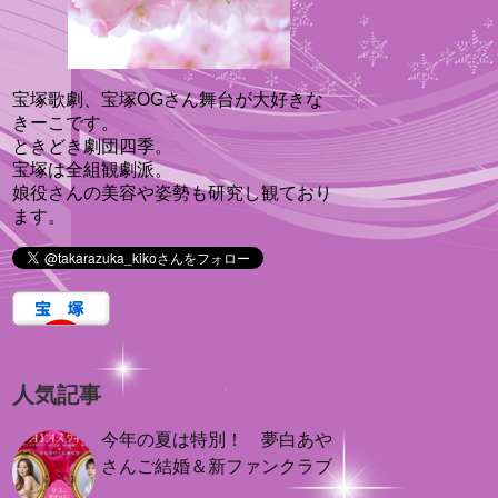
宝塚歌劇、宝塚OGさん舞台が大好きな
きーこです。
ときどき劇団四季。
宝塚は全組観劇派。
娘役さんの美容や姿勢も研究し観ており
ます。
人気記事
今年の夏は特別！ 夢白あや
さんご結婚＆新ファンクラブ