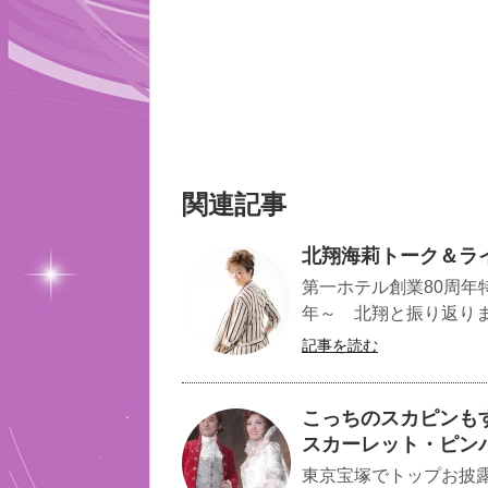
関連記事
北翔海莉トーク＆ライ
第一ホテル創業80周年
年～ 北翔と振り返りまS
記事を読む
こっちのスカピンも
スカーレット・ピン
東京宝塚でトップお披