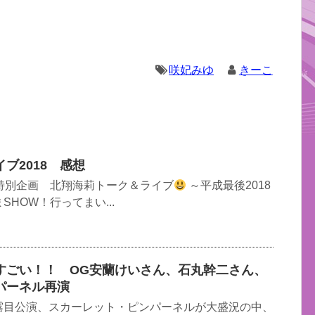
咲妃みゆ
きーこ
ブ2018 感想
特別企画 北翔海莉トーク＆ライブ
～平成最後2018
HOW！行ってまい...
すごい！！ OG安蘭けいさん、石丸幹二さん、
パーネル再演
露目公演、スカーレット・ピンパーネルが大盛況の中、