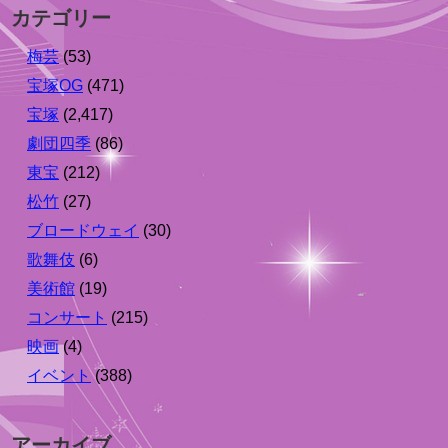
カテゴリー
梅芸
(53)
宝塚OG
(471)
宝塚
(2,417)
劇団四季
(86)
東宝
(212)
松竹
(27)
ブロードウェイ
(30)
歌舞伎
(6)
美術館
(19)
コンサート
(215)
映画
(4)
イベント
(388)
アーカイブ