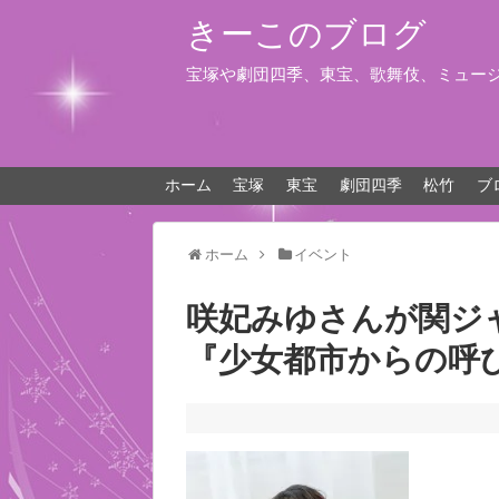
きーこのブログ
宝塚や劇団四季、東宝、歌舞伎、ミュー
ホーム
宝塚
東宝
劇団四季
松竹
ブ
ホーム
イベント
咲妃みゆさんが関ジ
『少女都市からの呼