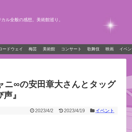
ジカル全般の感想。美術館巡り。
ロードウェイ
梅芸
美術館
コンサート
歌舞伎
映画
イベン
ャニ∞の安田章大さんとタッグ
び声』
2023/4/2
2023/4/19
イベント