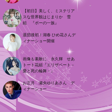
【初日】美しく、ミステリア
スな世界観はじまりか 雪
組 『ポーの一族』
退団後初！湖春 ひめ花さんデ
ィナーショー開催
画像も素敵に 永久輝 せあ
トート花組『エリザベート－
愛と死の輪舞－』
お正月 瀬央ゆりあさん デ
ィナーショー