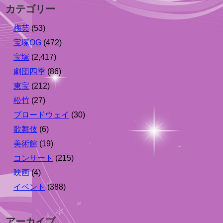
カテゴリー
梅芸
(53)
宝塚OG
(472)
宝塚
(2,417)
劇団四季
(86)
東宝
(212)
松竹
(27)
ブロードウェイ
(30)
歌舞伎
(6)
美術館
(19)
コンサート
(215)
映画
(4)
イベント
(388)
アーカイブ