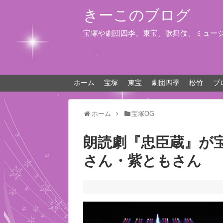
きーこのブログ
宝塚や劇団四季、東宝、歌舞伎、ミュー
ホーム
宝塚
東宝
劇団四季
松竹
ブ
ホーム
宝塚OG
朗読劇『忠臣蔵』が
さん・紫ともさん