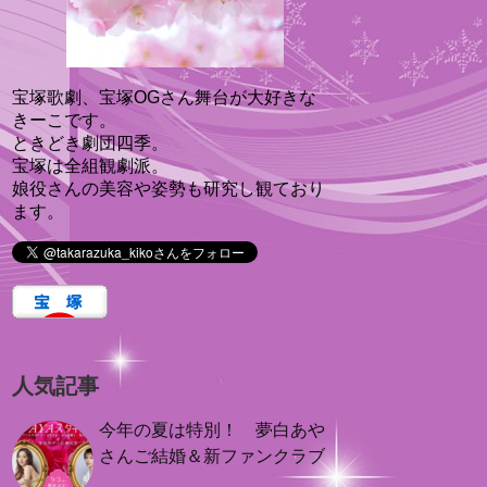
宝塚歌劇、宝塚OGさん舞台が大好きな
きーこです。
ときどき劇団四季。
宝塚は全組観劇派。
娘役さんの美容や姿勢も研究し観ており
ます。
人気記事
今年の夏は特別！ 夢白あや
さんご結婚＆新ファンクラブ