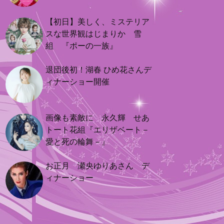
【初日】美しく、ミステリア
スな世界観はじまりか 雪
組 『ポーの一族』
退団後初！湖春 ひめ花さんデ
ィナーショー開催
画像も素敵に 永久輝 せあ
トート花組『エリザベート－
愛と死の輪舞－』
お正月 瀬央ゆりあさん デ
ィナーショー