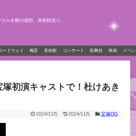
ジカル全般の感想。美術館巡り。
ロードウェイ
梅芸
美術館
コンサート
歌舞伎
映画
イベン
宝塚初演キャストで！杜けあき
2024/11/5
2024/11/5
宝塚OG