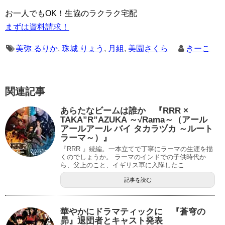
お一人でもOK！生協のラクラク宅配
まずは資料請求！
美弥 るりか
,
珠城 りょう
,
月組
,
美園さくら
きーこ
関連記事
あらたなビームは誰か 『RRR ×
TAKA”R”AZUKA ～√Rama～（アール
アールアール バイ タカラヅカ ～ルート
ラーマ～）』
『RRR 』続編。一本立てで丁寧にラーマの生涯を描
くのでしょうか。 ラーマのインドでの子供時代か
ら、父上のこと、イギリス軍に入隊したこ...
記事を読む
華やかにドラマティックに 『蒼穹の
昴』退団者とキャスト発表