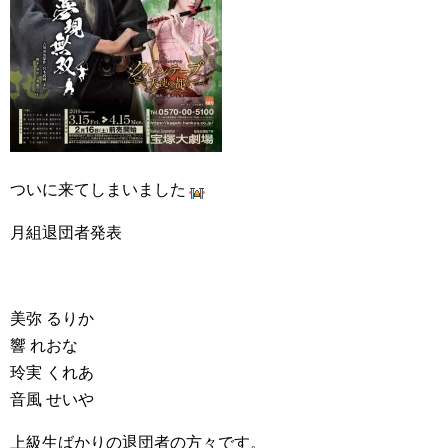
ついに来てしまいました
月組退団者発表
美弥 るりか
響 れおな
玲実 くれあ
音風 せいや
上級生ばかりの退団者の方々です。