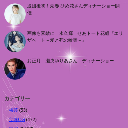
退団後初！湖春 ひめ花さんディナーショー開
催
画像も素敵に 永久輝 せあトート花組『エリ
ザベート－愛と死の輪舞－』
お正月 瀬央ゆりあさん ディナーショー
カテゴリー
梅芸
(53)
宝塚OG
(472)