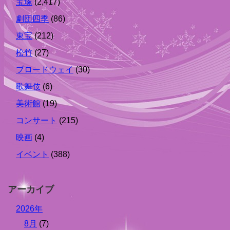
宝塚
(2,417)
劇団四季
(86)
東宝
(212)
松竹
(27)
ブロードウェイ
(30)
歌舞伎
(6)
美術館
(19)
コンサート
(215)
映画
(4)
イベント
(388)
アーカイブ
2026年
8月
(7)