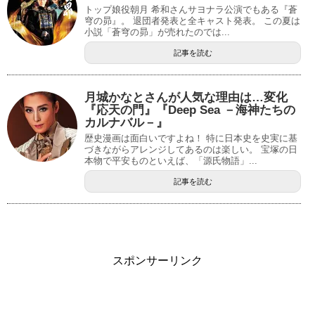
トップ娘役朝月 希和さんサヨナラ公演でもある『蒼
穹の昴』。 退団者発表と全キャスト発表。 この夏は
小説「蒼穹の昴」が売れたのでは...
記事を読む
月城かなとさんが人気な理由は…変化
『応天の門』『Deep Sea －海神たちの
カルナバル－』
歴史漫画は面白いですよね！ 特に日本史を史実に基
づきながらアレンジしてあるのは楽しい。 宝塚の日
本物で平安ものといえば、「源氏物語」...
記事を読む
スポンサーリンク