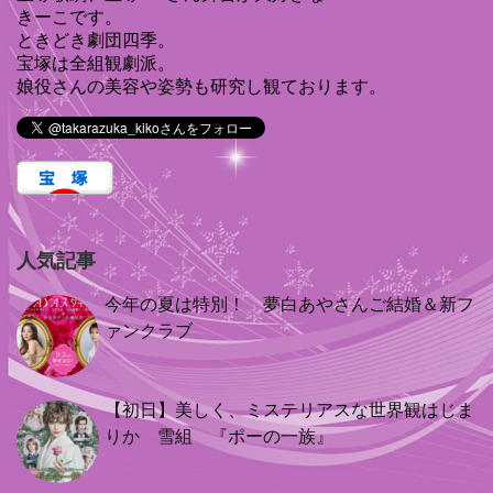
きーこです。
ときどき劇団四季。
宝塚は全組観劇派。
娘役さんの美容や姿勢も研究し観ております。
人気記事
今年の夏は特別！ 夢白あやさんご結婚＆新フ
ァンクラブ
【初日】美しく、ミステリアスな世界観はじま
りか 雪組 『ポーの一族』