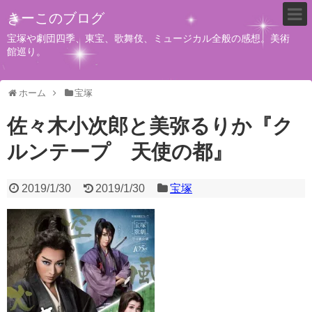
きーこのブログ
宝塚や劇団四季、東宝、歌舞伎、ミュージカル全般の感想。美術
館巡り。
ホーム
宝塚
佐々木小次郎と美弥るりか『ク
ルンテープ 天使の都』
2019/1/30
2019/1/30
宝塚