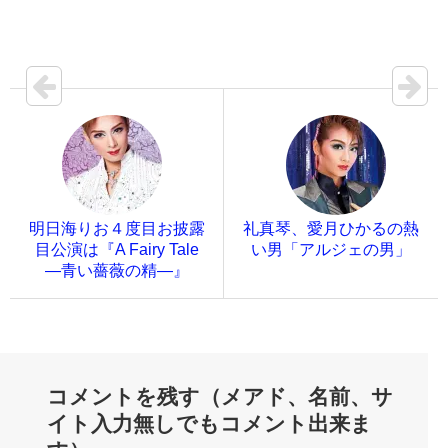
明日海りお４度目お披露
礼真琴、愛月ひかるの熱
目公演は『A Fairy Tale
い男「アルジェの男」
—青い薔薇の精—』
コメントを残す（メアド、名前、サ
イト入力無しでもコメント出来ま