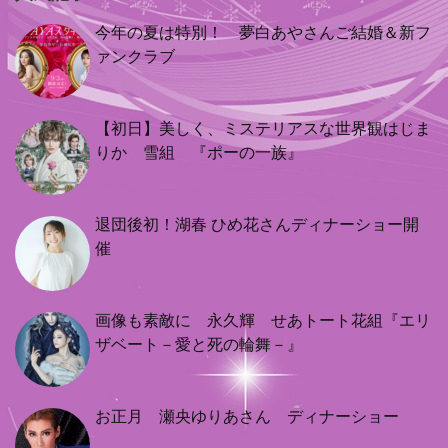
今年の夏は特別！ 夢白あやさんご結婚＆新フ
ァンクラブ
【初日】美しく、ミステリアスな世界観はじま
りか 雪組 『ポーの一族』
退団後初！湖春 ひめ花さんディナーショー開
催
画像も素敵に 永久輝 せあトート花組『エリ
ザベート－愛と死の輪舞－』
お正月 瀬央ゆりあさん ディナーショー