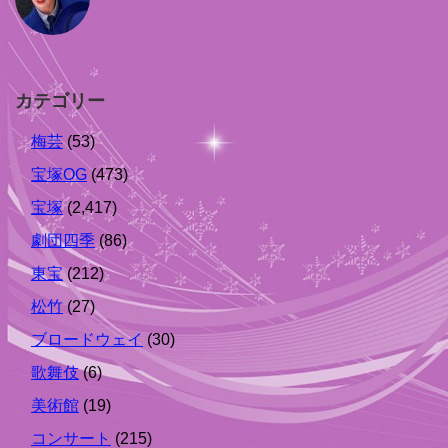
カテゴリー
梅芸
(53)
宝塚OG
(473)
宝塚
(2,417)
劇団四季
(86)
東宝
(212)
松竹
(27)
ブロードウェイ
(30)
歌舞伎
(6)
美術館
(19)
コンサート
(215)