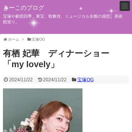
きーこのブログ
宝塚や劇団四季、東宝、歌舞伎、ミュージカル全般の感想。美術
館巡り。
ホーム
宝塚OG
有栖 妃華 ディナーショー
「my lovely」
2024/11/22
2024/11/22
宝塚OG