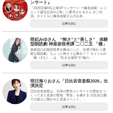
ンサート』
『2025宝塚OG上海SPコンサート ー榛名由梨・レジ
ェンド誕生記念in上海』に愛月ひかるさん がご出
演。タイトルに榛名由梨さんのお名...
記事を読む
咲妃みゆさん “怖さ”と“美しさ” 体験
型朗読劇 神楽坂怪奇譚 ​二〇二五​​​ 「棲」
泉鏡花の幻想的世界を舞台にした、五感で味わう濃
密な朗読劇。ちょっと怖そうな舞台？？ タイトルの
「棲（すむ）」は、“生きる場所”や“魂の...
記事を読む
明日海りおさん「日比谷音楽祭2026」出
演決定
日比谷音楽祭は、日本の野外コンサートの歴史をつ
くってきた音楽の聖地「野音」を擁する 日比谷公園
での誰もに開かれた音楽イベント。 ...
記事を読む