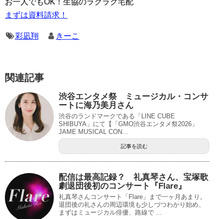
お一人でもOK！生協のラクラク宅配
まずは資料請求！
彩凪翔
きーこ
関連記事
渋谷エンタメ祭 ミュージカル・コンサ
ートに海乃美月さん
渋谷のランドマークである「LINE CUBE
SHIBUYA」にて【「GMO渋谷エンタメ祭2026」
JAME MUSICAL CON...
記事を読む
配信は最高記録？ 礼真琴さん、宝塚歌
劇退団後初のコンサート『Flare』
礼真琴さんコンサート「Flare」まで一ヶ月あまり。
退団後の礼さんの周辺環境も少しづつわかり始め、
まずはミュージカル俳優、路線で ...