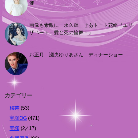
催
画像も素敵に 永久輝 せあトート花組『エリ
ザベート－愛と死の輪舞－』
お正月 瀬央ゆりあさん ディナーショー
カテゴリー
梅芸
(53)
宝塚OG
(471)
宝塚
(2,417)