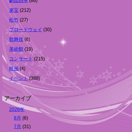
劇団四季
(86)
東宝
(212)
松竹
(27)
ブロードウェイ
(30)
歌舞伎
(6)
美術館
(19)
コンサート
(215)
映画
(4)
イベント
(388)
アーカイブ
2026年
8月
(6)
7月
(31)