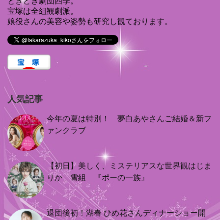
ときどき劇団四季。
宝塚は全組観劇派。
娘役さんの美容や姿勢も研究し観ております。
人気記事
今年の夏は特別！ 夢白あやさんご結婚＆新フ
ァンクラブ
【初日】美しく、ミステリアスな世界観はじま
りか 雪組 『ポーの一族』
退団後初！湖春 ひめ花さんディナーショー開