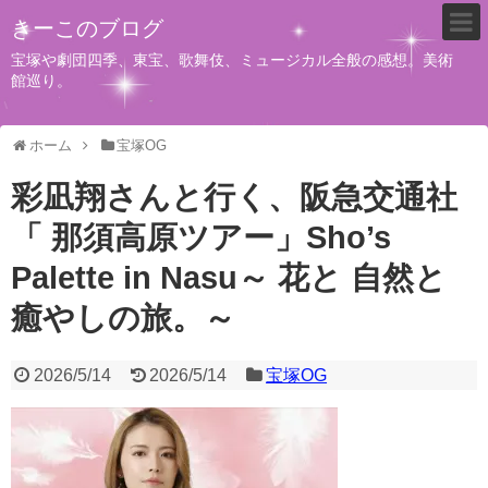
きーこのブログ
宝塚や劇団四季、東宝、歌舞伎、ミュージカル全般の感想。美術
館巡り。
ホーム
宝塚OG
彩凪翔さんと行く、阪急交通社
「 那須高原ツアー」Sho’s
Palette in Nasu～ 花と 自然と
癒やしの旅。～
2026/5/14
2026/5/14
宝塚OG