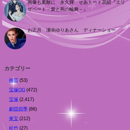
画像も素敵に 永久輝 せあトート花組『エリ
ザベート－愛と死の輪舞－』
お正月 瀬央ゆりあさん ディナーショー
カテゴリー
梅芸
(53)
宝塚OG
(472)
宝塚
(2,417)
劇団四季
(86)
東宝
(212)
松竹
(27)