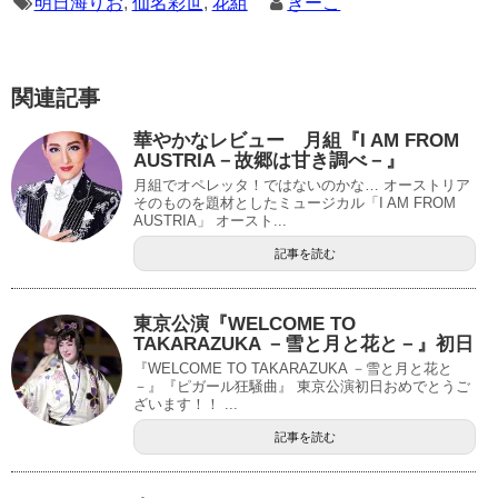
明日海りお
,
仙名彩世
,
花組
きーこ
関連記事
華やかなレビュー 月組『I AM FROM
AUSTRIA－故郷は甘き調べ－』
月組でオペレッタ！ではないのかな… オーストリア
そのものを題材としたミュージカル「I AM FROM
AUSTRIA」 オースト...
記事を読む
東京公演『WELCOME TO
TAKARAZUKA －雪と月と花と－』初日
『WELCOME TO TAKARAZUKA －雪と月と花と
－』『ピガール狂騒曲』 東京公演初日おめでとうご
ざいます！！ ...
記事を読む