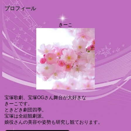
プロフィール
きーこ
宝塚歌劇、宝塚OGさん舞台が大好きな
きーこです。
ときどき劇団四季。
宝塚は全組観劇派。
娘役さんの美容や姿勢も研究し観ております。