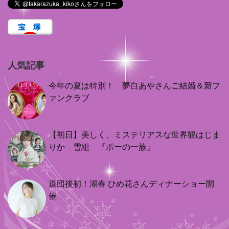
人気記事
今年の夏は特別！ 夢白あやさんご結婚＆新フ
ァンクラブ
【初日】美しく、ミステリアスな世界観はじま
りか 雪組 『ポーの一族』
退団後初！湖春 ひめ花さんディナーショー開
催