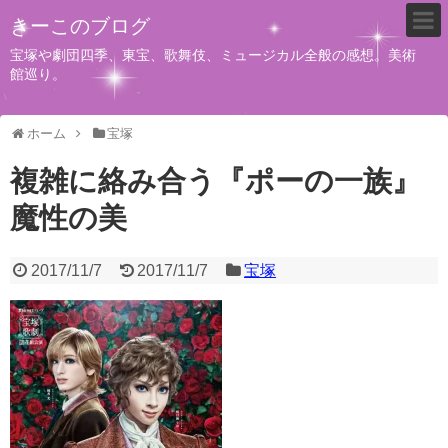
きーこのブログ
宝塚や劇団四季、東宝、歌舞伎、ミュージカル全般の感想。美術
館巡り。
ホーム
宝塚
複雑に絡み合う『ポーの一族』
魔性の美
2017/11/7
2017/11/7
宝塚