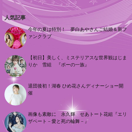
人気記事
今年の夏は特別！ 夢白あやさんご結婚＆新フ
ァンクラブ
【初日】美しく、ミステリアスな世界観はじま
りか 雪組 『ポーの一族』
退団後初！湖春 ひめ花さんディナーショー開
催
画像も素敵に 永久輝 せあトート花組『エリ
ザベート－愛と死の輪舞－』