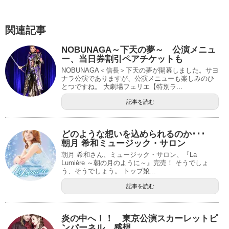
関連記事
NOBUNAGA～下天の夢～ 公演メニュ
ー、当日券割引ペアチケットも
NOBUNAGA＜信長＞下天の夢が開幕しました。サヨ
ナラ公演でありますが、公演メニューも楽しみのひ
とつですね。 大劇場フェリエ【特別ラ...
記事を読む
どのような想いを込められるのか･･･
朝月 希和ミュージック・サロン
朝月 希和さん、ミュージック・サロン、『La
Lumière ～朝の月のように～』完売！ そうでしょ
う、そうでしょう。 トップ娘...
記事を読む
炎の中へ！！ 東京公演スカーレットピ
ンパーネル 感想