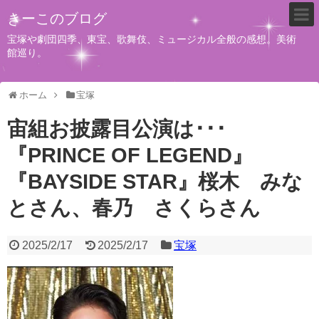
きーこのブログ
宝塚や劇団四季、東宝、歌舞伎、ミュージカル全般の感想。美術
館巡り。
ホーム
宝塚
宙組お披露目公演は･･･
『PRINCE OF LEGEND』
『BAYSIDE STAR』桜木 みな
とさん、春乃 さくらさん
2025/2/17
2025/2/17
宝塚