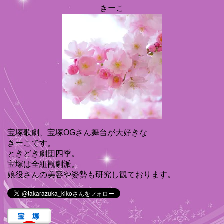
きーこ
宝塚歌劇、宝塚OGさん舞台が大好きな
きーこです。
ときどき劇団四季。
宝塚は全組観劇派。
娘役さんの美容や姿勢も研究し観ております。