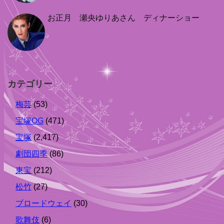
お正月 瀬央ゆりあさん ディナーショー
カテゴリー
梅芸
(53)
宝塚OG
(471)
宝塚
(2,417)
劇団四季
(86)
東宝
(212)
松竹
(27)
ブロードウェイ
(30)
歌舞伎
(6)