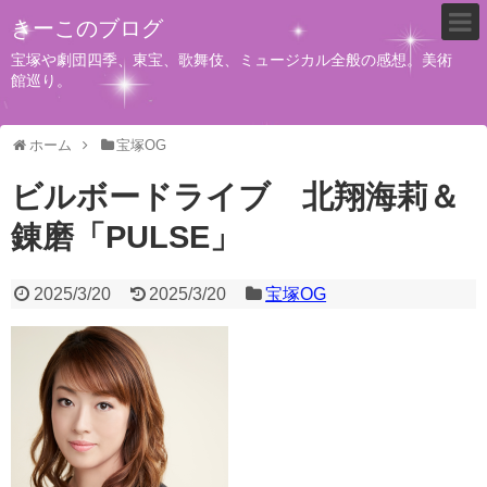
きーこのブログ
宝塚や劇団四季、東宝、歌舞伎、ミュージカル全般の感想。美術
館巡り。
ホーム
宝塚OG
ビルボードライブ 北翔海莉＆
錬磨「PULSE」
2025/3/20
2025/3/20
宝塚OG