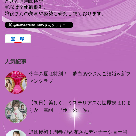
ときどき劇団四季。
宝塚は全組観劇派。
娘役さんの美容や姿勢も研究し観ております。
人気記事
今年の夏は特別！ 夢白あやさんご結婚＆新フ
ァンクラブ
【初日】美しく、ミステリアスな世界観はじま
りか 雪組 『ポーの一族』
退団後初！湖春 ひめ花さんディナーショー開