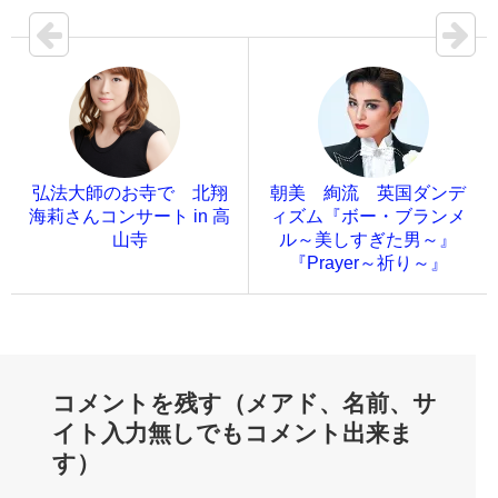
弘法大師のお寺で 北翔
朝美 絢流 英国ダンデ
海莉さんコンサート in 高
ィズム『ボー・ブランメ
山寺
ル～美しすぎた男～』
『Prayer～祈り～』
コメントを残す（メアド、名前、サ
イト入力無しでもコメント出来ま
す）