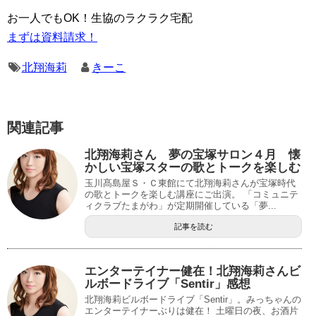
お一人でもOK！生協のラクラク宅配
まずは資料請求！
北翔海莉
きーこ
関連記事
北翔海莉さん 夢の宝塚サロン４月 懐
かしい宝塚スターの歌とトークを楽しむ
玉川髙島屋Ｓ・Ｃ東館にて北翔海莉さんが宝塚時代
の歌とトークを楽しむ講座にご出演。 「コミュニテ
ィクラブたまがわ」が定期開催している「夢...
記事を読む
エンターテイナー健在！北翔海莉さんビ
ルボードライブ「Sentir」感想
北翔海莉ビルボードライブ「Sentir」。みっちゃんの
エンターテイナーぶりは健在！ 土曜日の夜、お酒片