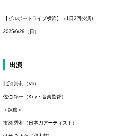
【ビルボードライブ横浜】（1日2回公演）
2025/6/29（日）
出演
北翔 海莉（Vo)
佐伯 準一（Key・音楽監督）
＜錬磨＞
市瀬 秀和（日本刀アーティスト）
はせ みきた（和太鼓)