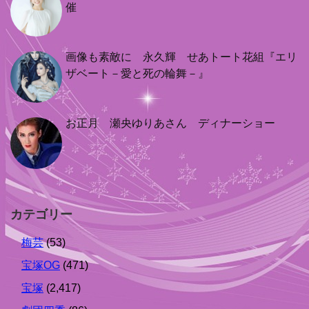
催
画像も素敵に 永久輝 せあトート花組『エリ
ザベート－愛と死の輪舞－』
お正月 瀬央ゆりあさん ディナーショー
カテゴリー
梅芸
(53)
宝塚OG
(471)
宝塚
(2,417)